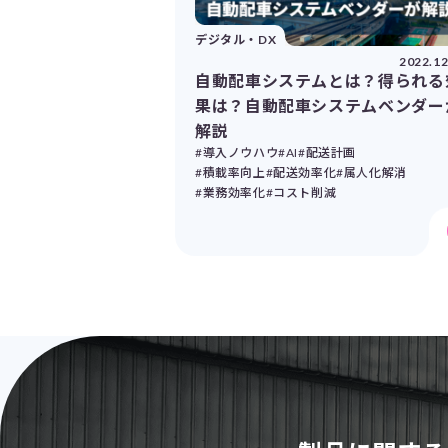
デジタル・DX
2022.12
自動配車システムとは？得られる
果は？自動配車システムベンダー
解説
#導入ノウハウ
#AI
#配送計画
#積載率向上
#配送効率化
#属人化解消
#業務効率化
#コスト削減