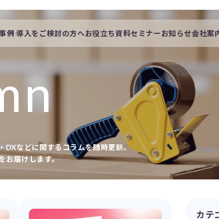
事例
導入をご検討の方へ
お役立ち資料
セミナー
お知らせ
会社案
会社概要
一覧
私たちの想い
mn
採用情報
・DXなどに関するコラムを随時更新。
をお届けします。
カテ