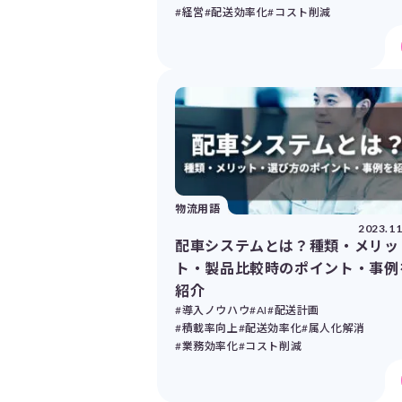
#経営
#配送効率化
#コスト削減
物流用語
2023.11
配車システムとは？種類・メリッ
ト・製品比較時のポイント・事例
紹介
#導入ノウハウ
#AI
#配送計画
#積載率向上
#配送効率化
#属人化解消
#業務効率化
#コスト削減