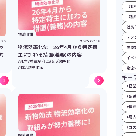
【無
【無
社長
物流用語
デジ
.30
2025.07.18
ッ
物流効率化法｜26年4月から特定荷
物流
的
主に加わる措置(義務)の内容
イベ
#経営
#積載率向上
#配送効率化
#物流効率化法
物流×
キー
#経
#配
#積
#属
#コ
物流用語