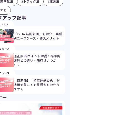
流効率化法
#トラック法
#取適法
流ナビ
クアップ記事
ル・DX
「LYNA 訪問計画」を紹介！業種
別ユースケース・導入メリット
ニュース
適正原価 ポイント解説！標準的
運賃との違い・施行はいつか
ら？
ニュース
【取適法】「特定運送委託」が
適用対象に！対象類型をわかり
やすく
ナー