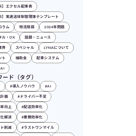
料】エクセル配車表
料】実運送体制管理簿テンプレート
コラム
物流用語
2024年問題
タル・DX
話題・ニュース
業界
スペシャル
LYNAについて
ント
補助金
配車システム
AI
ワード（タグ）
営
#導入ノウハウ
#AI
送計画
#ドライバー不足
載率向上
#配送効率化
人化解消
#業務効率化
スト削減
#ラストワンマイル