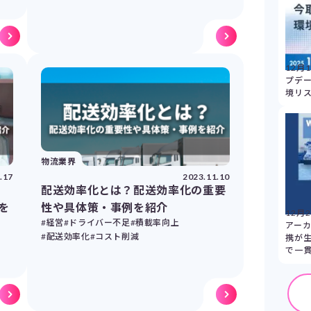
12月
プデー
境リ
物流業界
.17
2023.11.10
配送効率化とは？配送効率化の重要
を
性や具体策・事例を紹介
12月
#経営
#ドライバー不足
#積載率向上
アーカ
#配送効率化
#コスト削減
携が
で一