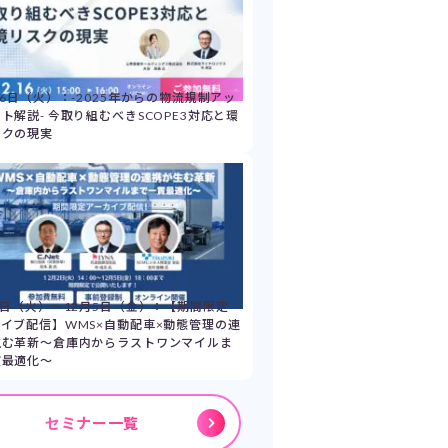
16日（火）：-2025年からの物流規制アッ
ト解説- 今取り組むべきSCOPE3対応と環
スクの現実
2日（火）～12月5日（金）：【期間限定
イブ配信】WMS×自動配車×動態管理の連
生む革新～倉庫内からラストワンマイルま
貫最適化～
セミナー一覧