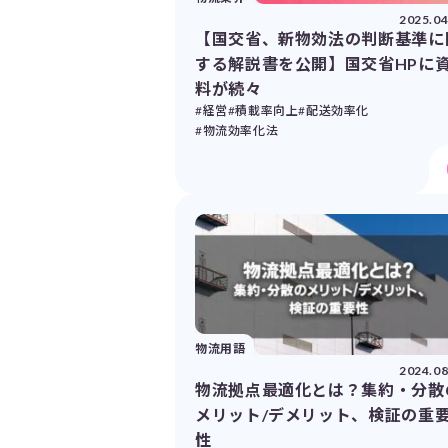
2025.04
【国交省、新物効法の判断基準に
する解説書を公開】国交省HPに
料が続々
#経営
#積載率向上
#配送効率化
#物流効率化法
物流用語
2024.08
物流拠点最適化とは？集約・分散
メリット/デメリット、検証の重
性