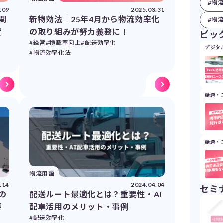
#物
.09
2025.03.31
関
新物効法｜25年4月から物流効率化
#物
資
の取り組みが努力義務に！
ピッ
#経営
#積載率向上
#配送効率化
デジタ
#物流効率化法
話題・
話題・
物流用語
.14
2024.04.04
セミ
の
配送ルート最適化とは？重要性・AI
要
配車活用のメリット・事例
#配送効率化