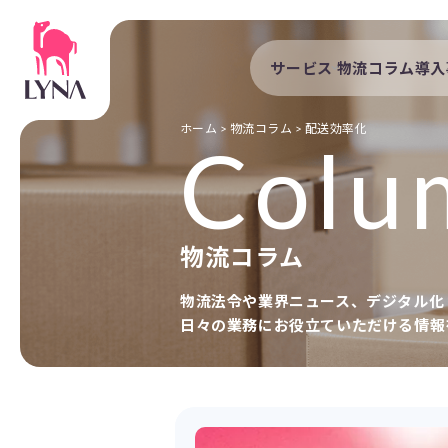
サービス
物流コラム
導入
サービストップ
導入事例
自動配車システム
導入企業
ホーム
>
物流コラム
>
配送効率化
Colu
DXプラットフォーム
発着管理オプション
訪問計画
物流コラム
物流拠点最適化
開発者向けサービス
物流法令や業界ニュース、デジタル化
日々の業務にお役立ていただける情報