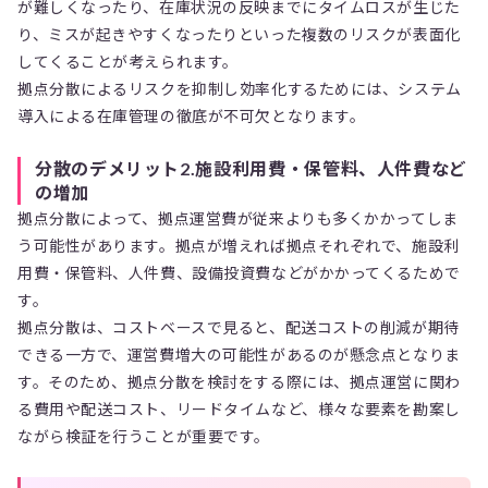
が難しくなったり、在庫状況の反映までにタイムロスが生じた
り、ミスが起きやすくなったりといった複数のリスクが表面化
してくることが考えられます。
拠点分散によるリスクを抑制し効率化するためには、システム
導入による在庫管理の徹底が不可欠となります。
分散のデメリット2.施設利用費・保管料、人件費など
の増加
拠点分散によって、拠点運営費が従来よりも多くかかってしま
う可能性があります。拠点が増えれば拠点それぞれで、施設利
用費・保管料、人件費、設備投資費などがかかってくるためで
す。
拠点分散は、コストベースで見ると、配送コストの削減が期待
できる一方で、運営費増大の可能性があるのが懸念点となりま
す。そのため、拠点分散を検討をする際には、拠点運営に関わ
る費用や配送コスト、リードタイムなど、様々な要素を勘案し
ながら検証を行うことが重要です。