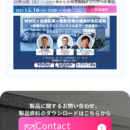
12月16日（火）：-2025年からの物流規制アップデート解説-
今取り組むべきSCOPE3対応と環境リスクの現実
12月2日（火）～12月5日（金）：【期間限定アーカイブ配
信】WMS×自動配車×動態管理の連携が生む革新～倉庫内から
ラストワンマイルまで一貫最適化～
製品に関するお問い合わせ、
製品資料のダウンロードはこちらから
Contact