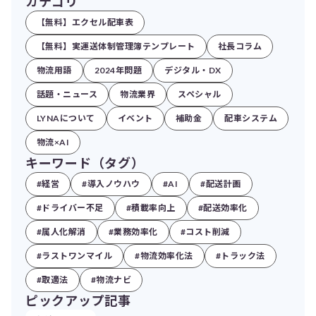
カテゴリ
【無料】エクセル配車表
【無料】実運送体制管理簿テンプレート
社長コラム
物流用語
2024年問題
デジタル・DX
話題・ニュース
物流業界
スペシャル
LYNAについて
イベント
補助金
配車システム
物流×AI
キーワード（タグ）
#経営
#導入ノウハウ
#AI
#配送計画
#ドライバー不足
#積載率向上
#配送効率化
#属人化解消
#業務効率化
#コスト削減
#ラストワンマイル
#物流効率化法
#トラック法
#取適法
#物流ナビ
ピックアップ記事