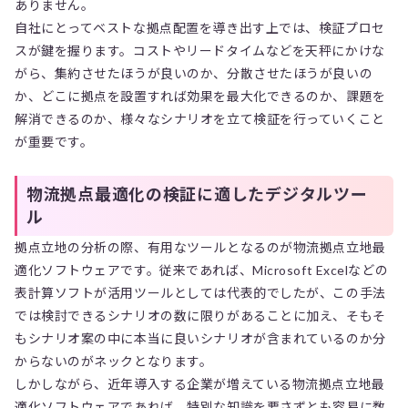
ありません。
自社にとってベストな拠点配置を導き出す上では、検証プロセ
スが鍵を握ります。コストやリードタイムなどを天秤にかけな
がら、集約させたほうが良いのか、分散させたほうが良いの
か、どこに拠点を設置すれば効果を最大化できるのか、課題を
解消できるのか、様々なシナリオを立て検証を行っていくこと
が重要です。
物流拠点最適化の検証に適したデジタルツー
ル
拠点立地の分析の際、有用なツールとなるのが物流拠点立地最
適化ソフトウェアです。従来であれば、Microsoft Excelなどの
表計算ソフトが活用ツールとしては代表的でしたが、この手法
では検討できるシナリオの数に限りがあることに加え、そもそ
もシナリオ案の中に本当に良いシナリオが含まれているのか分
からないのがネックとなります。
しかしながら、近年導入する企業が増えている物流拠点立地最
適化ソフトウェアであれば、特別な知識を要さずとも容易に数