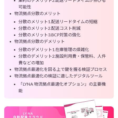
集約のデメリット2.配送リードタイムが伸びる
可能性
物流拠点分散のメリット
分散のメリット1.配送リードタイムの短縮
分散のメリット2.配送コスト削減
分散のメリット3.BCP対策の強化
物流拠点分散のデメリット
分散のデメリット1.在庫管理の煩雑化
分散のデメリット2.施設利用費・保管料、人件
費などの増加
物流拠点最適化を図る上で鍵を握る検証プロセス
物流拠点最適化の検証に適したデジタルツール
「LYNA 物流拠点最適化オプション」の主要機
能
LYNA
自動配車クラウド