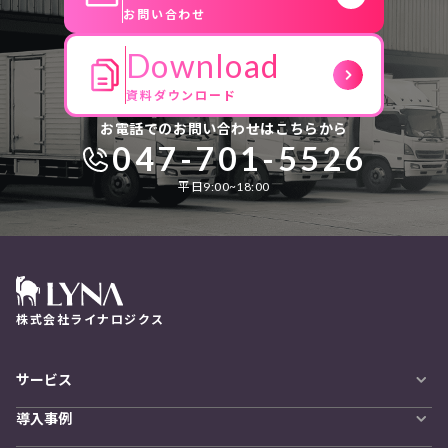
お問い合わせ
Download
資料ダウンロード
お電話でのお問い合わせはこちらから
047-701-5526
平日9:00~18:00
株式会社ライナロジクス
サービス
自動配車システム
導入事例
LYNA DXプラットフォーム
導入企業一覧
発着管理オプション