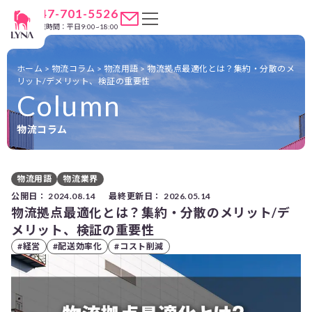
047-701-5526
営業時間：平日9:00~18:00
ホーム
>
物流コラム
>
物流用語
>
物流拠点最適化とは？集約・分散のメ
リット/デメリット、検証の重要性
Column
物流コラム
物流用語
物流業界
公開日：
2024.08.14
最終更新日：
2026.05.14
物流拠点最適化とは？集約・分散のメリット/デ
メリット、検証の重要性
#経営
#配送効率化
#コスト削減