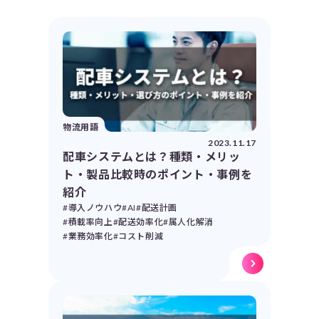
物流用語
2023.11.17
配車システムとは？種類・メリッ
ト・製品比較時のポイント・事例を
紹介
#導入ノウハウ
#AI
#配送計画
#積載率向上
#配送効率化
#属人化解消
#業務効率化
#コスト削減