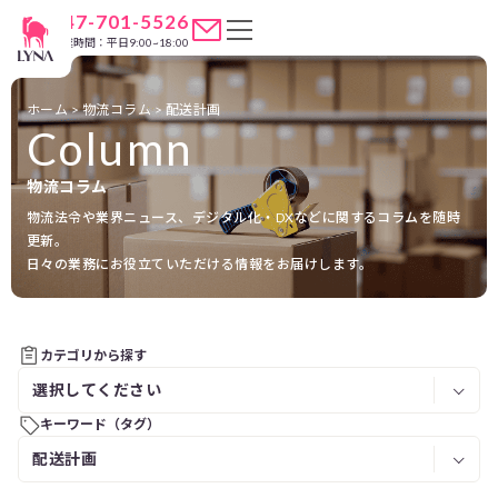
047-701-5526
営業時間：平日9:00~18:00
ホーム
>
物流コラム
>
配送計画
Column
物流コラム
物流法令や業界ニュース、デジタル化・DXなどに関するコラムを随時
更新。
日々の業務にお役立ていただける情報をお届けします。
カテゴリから探す
キーワード（タグ）