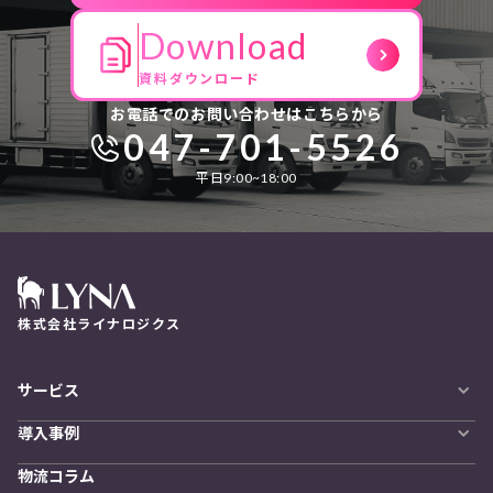
Download
資料ダウンロード
お電話でのお問い合わせはこちらから
047-701-5526
平日9:00~18:00
株式会社ライナロジクス
サービス
自動配車システム
導入事例
LYNA DXプラットフォーム
導入企業一覧
発着管理オプション
物流コラム
導入をご検討の方へ
訪問計画