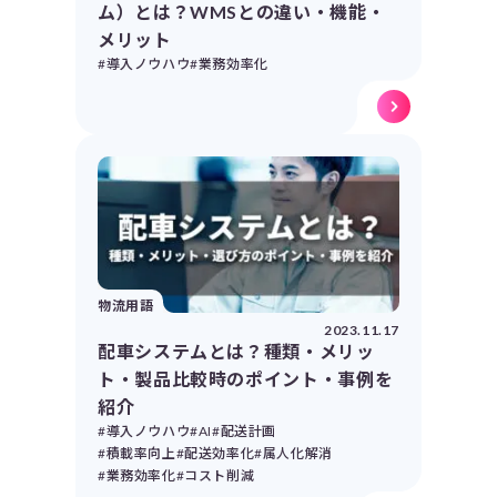
ム）とは？WMSとの違い・機能・
メリット
#導入ノウハウ
#業務効率化
物流用語
2023.11.17
配車システムとは？種類・メリッ
ト・製品比較時のポイント・事例を
紹介
#導入ノウハウ
#AI
#配送計画
#積載率向上
#配送効率化
#属人化解消
#業務効率化
#コスト削減