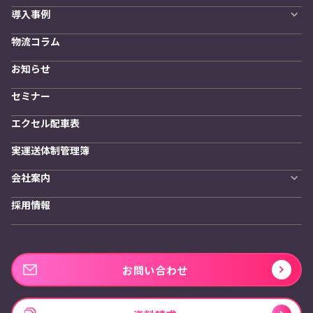
自動配車システム
導入事例
LYNA DXプラットフォーム
導入企業一覧
発着管理オプション
物流コラム
導入をご検討の方へ
訪問計画
物流拠点最適化
お知らせ
開発者向けサービス
セミナー
エクセル配車表
実運送体制管理簿
会社案内
会社概要
採用情報
私たちの想い
お問い合わせ