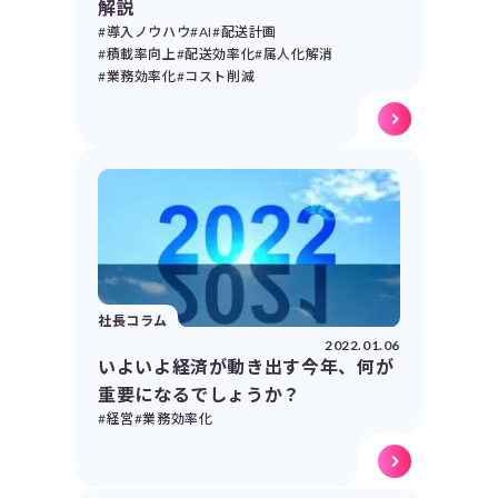
解説
#導入ノウハウ
#AI
#配送計画
#積載率向上
#配送効率化
#属人化解消
#業務効率化
#コスト削減
社長コラム
2022.01.06
いよいよ経済が動き出す今年、何が
重要になるでしょうか？
#経営
#業務効率化