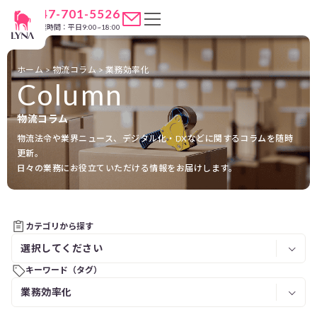
047-701-5526
営業時間：平日9:00~18:00
ホーム
>
物流コラム
>
業務効率化
Column
物流コラム
物流法令や業界ニュース、デジタル化・DXなどに関するコラムを随時
更新。
日々の業務にお役立ていただける情報をお届けします。
カテゴリから探す
キーワード（タグ）