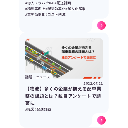
#導入ノウハウ
#AI
#配送計画
#積載率向上
#配送効率化
#属人化解消
#業務効率化
#コスト削減
話題・ニュース
2022.07.21
【物流】多くの企業が抱える配車業
務の課題とは？独自アンケートで顕
著に
#経営
#配送計画