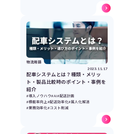
物流用語
2023.11.17
配車システムとは？種類・メリッ
ト・製品比較時のポイント・事例を
紹介
#導入ノウハウ
#AI
#配送計画
#積載率向上
#配送効率化
#属人化解消
#業務効率化
#コスト削減