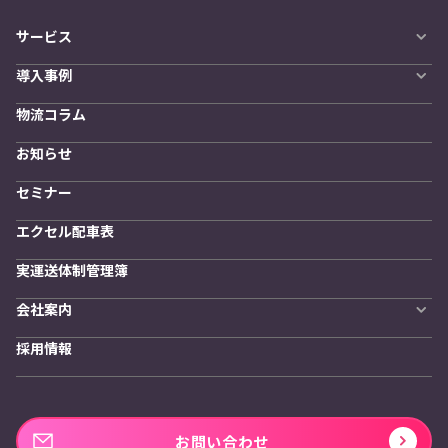
サービス
自動配車システム
導入事例
LYNA DXプラットフォーム
導入企業一覧
発着管理オプション
物流コラム
導入をご検討の方へ
訪問計画
物流拠点最適化
お知らせ
開発者向けサービス
セミナー
エクセル配車表
実運送体制管理簿
会社案内
会社概要
採用情報
私たちの想い
お問い合わせ