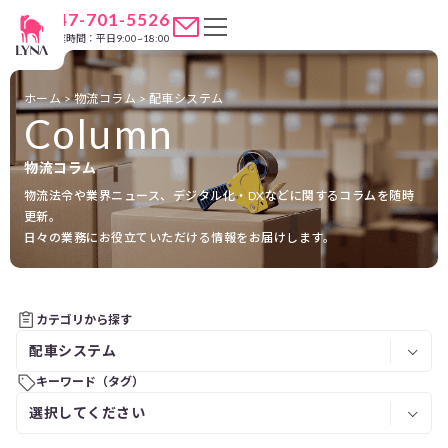
047-701-5526
営業時間：平日9:00~18:00
ホーム
>
物流コラム
>
配車システム
Column
物流コラム
物流法令や業界ニュース、デジタル化・DXなどに関するコラムを随時
更新。
日々の業務にお役立ていただける情報をお届けします。
カテゴリから探す
キーワード（タグ）