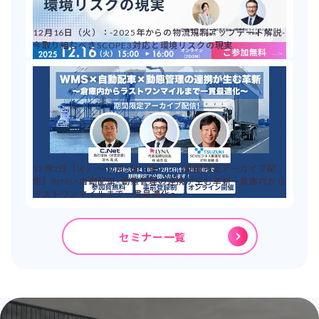
12月16日（火）：-2025年からの物流規制アップデート解説-
今取り組むべきSCOPE3対応と環境リスクの現実
12月2日（火）～12月5日（金）：【期間限定アーカイブ配
信】WMS×自動配車×動態管理の連携が生む革新～倉庫内から
ラストワンマイルまで一貫最適化～
セミナー一覧