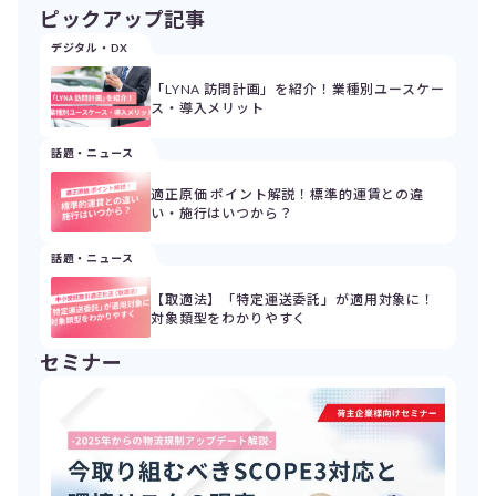
ピックアップ記事
デジタル・DX
「LYNA 訪問計画」を紹介！業種別ユースケー
ス・導入メリット
話題・ニュース
適正原価 ポイント解説！標準的運賃との違
い・施行はいつから？
話題・ニュース
【取適法】「特定運送委託」が適用対象に！
対象類型をわかりやすく
セミナー