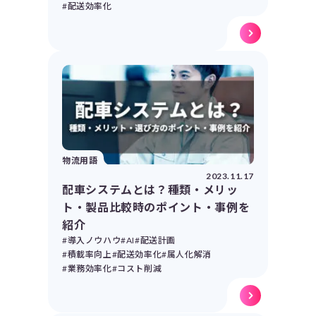
#配送効率化
物流用語
2023.11.17
配車システムとは？種類・メリッ
ト・製品比較時のポイント・事例を
紹介
#導入ノウハウ
#AI
#配送計画
#積載率向上
#配送効率化
#属人化解消
#業務効率化
#コスト削減