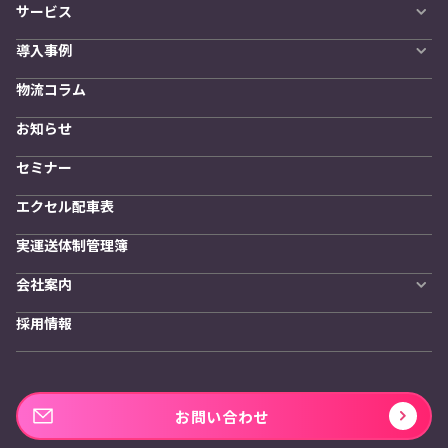
サービス
自動配車システム
導入事例
LYNA DXプラットフォーム
導入企業一覧
発着管理オプション
物流コラム
導入をご検討の方へ
訪問計画
物流拠点最適化
お知らせ
開発者向けサービス
セミナー
エクセル配車表
実運送体制管理簿
会社案内
会社概要
採用情報
私たちの想い
お問い合わせ