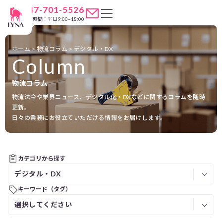
047-701-5526
営業時間：平日9:00~18:00
ホーム
>
物流コラム
>
デジタル・DX
Column
物流コラム
物流法令や業界ニュース、デジタル化・DXなどに関するコラムを随時
更新。
日々の業務にお役立ていただける情報をお届けします。
カテゴリから探す
キーワード（タグ）