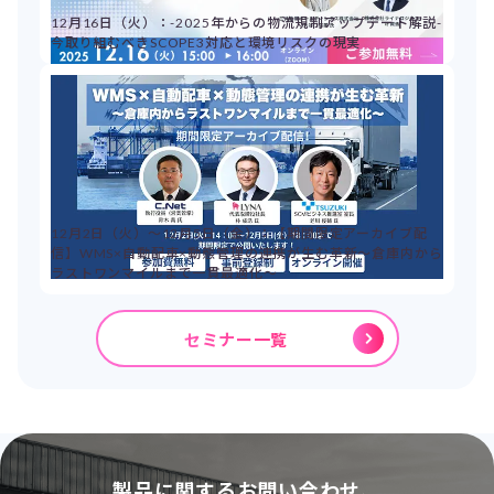
12月16日（火）：-2025年からの物流規制アップデート解説-
今取り組むべきSCOPE3対応と環境リスクの現実
12月2日（火）～12月5日（金）：【期間限定アーカイブ配
信】WMS×自動配車×動態管理の連携が生む革新～倉庫内から
ラストワンマイルまで一貫最適化～
セミナー一覧
製品に関するお問い合わせ、