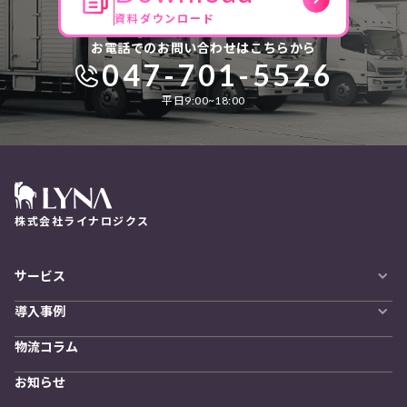
資料ダウンロード
お電話でのお問い合わせはこちらから
047-701-5526
平日9:00~18:00
株式会社ライナロジクス
サービス
自動配車システム
導入事例
LYNA DXプラットフォーム
導入企業一覧
発着管理オプション
物流コラム
導入をご検討の方へ
訪問計画
物流拠点最適化
お知らせ
開発者向けサービス