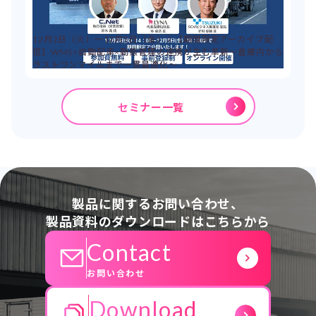
12月2日（火）～12月5日（金）：【期間限定アーカイブ配
信】WMS×自動配車×動態管理の連携が生む革新～倉庫内から
ラストワンマイルまで一貫最適化～
セミナー一覧
製品に関するお問い合わせ、
製品資料のダウンロードはこちらから
Contact
お問い合わせ
Download