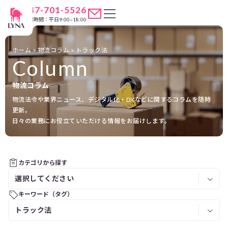
047-701-5526
営業時間：平日9:00~18:00
ホーム
>
物流コラム
>
トラック法
Column
物流コラム
物流法令や業界ニュース、デジタル化・DXなどに関するコラムを随時
更新。
日々の業務にお役立ていただける情報をお届けします。
カテゴリから探す
キーワード（タグ）