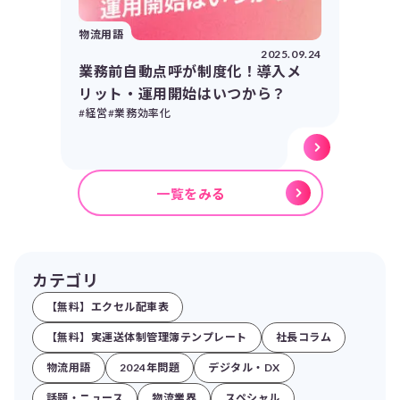
物流用語
2025.09.24
業務前自動点呼が制度化！導入メ
リット・運用開始はいつから？
#経営
#業務効率化
一覧をみる
カテゴリ
【無料】エクセル配車表
【無料】実運送体制管理簿テンプレート
社長コラム
物流用語
2024年問題
デジタル・DX
話題・ニュース
物流業界
スペシャル