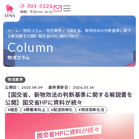
047-701-5526
営業時間：平日9:00~18:00
ホーム
>
物流コラム
>
物流業界
>
【国交省、新物効法の判断基準に関す
る解説書を公開】国交省HPに資料が続々
Column
物流コラム
物流業界
公開日：
2025.04.09
最終更新日：
2026.05.14
【国交省、新物効法の判断基準に関する解説書を
公開】国交省HPに資料が続々
#経営
#積載率向上
#配送効率化
#物流効率化法