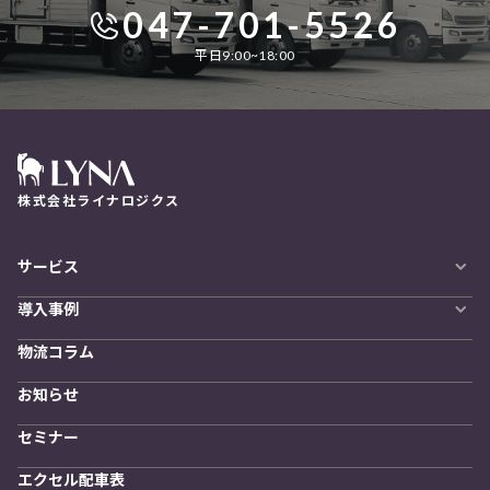
047-701-5526
平日9:00~18:00
株式会社ライナロジクス
サービス
自動配車システム
導入事例
LYNA DXプラットフォーム
導入企業一覧
発着管理オプション
物流コラム
導入をご検討の方へ
訪問計画
物流拠点最適化
お知らせ
開発者向けサービス
セミナー
エクセル配車表