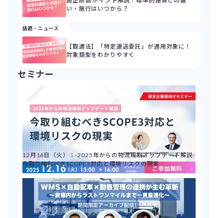
適正原価 ポイント解説！標準的運賃との違
い・施行はいつから？
話題・ニュース
【取適法】「特定運送委託」が適用対象に！
対象類型をわかりやすく
セミナー
12月16日（火）：-2025年からの物流規制アップデート解説-
今取り組むべきSCOPE3対応と環境リスクの現実