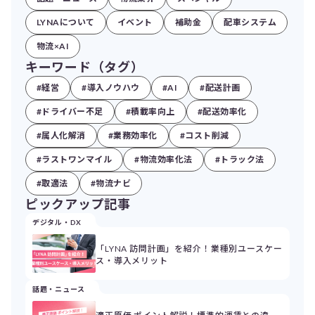
LYNAについて
イベント
補助金
配車システム
物流×AI
キーワード（タグ）
#経営
#導入ノウハウ
#AI
#配送計画
#ドライバー不足
#積載率向上
#配送効率化
#属人化解消
#業務効率化
#コスト削減
#ラストワンマイル
#物流効率化法
#トラック法
#取適法
#物流ナビ
ピックアップ記事
デジタル・DX
「LYNA 訪問計画」を紹介！業種別ユースケー
ス・導入メリット
話題・ニュース