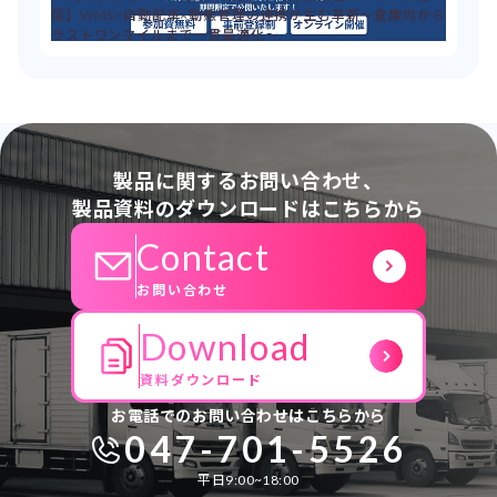
信】WMS×自動配車×動態管理の連携が生む革新～倉庫内から
ラストワンマイルまで一貫最適化～
製品に関するお問い合わせ、
製品資料のダウンロードはこちらから
Contact
お問い合わせ
Download
資料ダウンロード
お電話でのお問い合わせはこちらから
047-701-5526
平日9:00~18:00