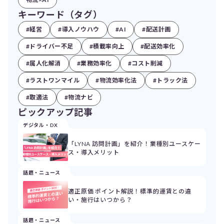
キーワード（タグ）
#経営
#導入ノウハウ
#AI
#配送計画
#ドライバー不足
#積載率向上
#配送効率化
#属人化解消
#業務効率化
#コスト削減
#ラストワンマイル
#物流効率化法
#トラック法
#取適法
#物流ナビ
ピックアップ記事
デジタル・DX
「LYNA 訪問計画」を紹介！業種別ユースケー
ス・導入メリット
話題・ニュース
適正原価 ポイント解説！標準的運賃との違
い・施行はいつから？
話題・ニュース