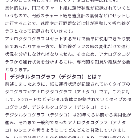
ラフのことを指します。略してアナタコとも呼ばれます。
具体的には、円形のチャート紙に運行状況が記録されていくと
いうもので、円形のチャート紙を速度計の裏側などにセットし
走行することで、速度や走行距離などに針が連動して折れ線グ
ラフとなって記録されていきます。
アナログタコグラフはセットするだけで簡単に使用できたり安
価であったりする一方で、折れ線グラフの線の変化だけで運行
状況を分析しなければなりません。そのため、アナログタコグ
ラフから運行状況を分析するには、専門的な知見や経験が必要
となります。
デジタルタコグラフ（デジタコ）とは？
前述しましたように、紙に運行状況が記録されていくタイプの
タコグラフがアナログタコグラフ（アナタコ）です。これに対
して、SDカードなどデジタル媒体に記録されていくタイプのタ
コグラフが、デジタルタコグラフ（デジタコ）です。
デジタルタコグラフ（デジタコ）は20年くらい前から実用化が
進み、それまで一般的であったアナログタコグラフ（アナタ
コ）のシェアを奪うようにしてどんどんと普及していきまし
た。いまではデジタル化や時代の流れもあり、主流はデジタル