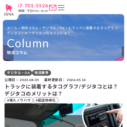
047-701-5526
営業時間：平日9:00~18:00
ホーム
>
物流コラム
>
デジタル・DX
>
トラックに装着するタコグラフ/
デジタコとは？デジタコのメリットは？
Column
物流コラム
デジタル・DX
物流業界
公開日：
2023.04.05
最終更新日：
2026.05.14
トラックに装着するタコグラフ/デジタコとは？
デジタコのメリットは？
#導入ノウハウ
#配送効率化