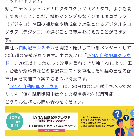
リットがあります。
対してデメリットはアナログタコグラフ（アナタコ）よりも高
価であること。ただ、機能がシンプルなデジタルタコグラフ
（デジタコ）や国の補助金や助成金の対象となるデジタルタコ
グラフ（デジタコ）を選ぶことで費用を抑えることができま
す。
弊社は
自動配車システム
を開発・提供しているベンダーとして
20年超の実績があります。主力製品は「
LYNA 自動配車クラウ
ド
」。20年以上にわたって改良を重ねてきた独自AIにより、車
両台数や燃料費などの輸配送コストを重視した利益の出せる配
車計画を高速で立案できるのが特長です。
「
LYNA 自動配車クラウド
」は、30日間の無料試用を承ってお
ります（無料試用期間中は全ての標準機能を試用可能）。
どうぞお気軽にお問い合わせください。