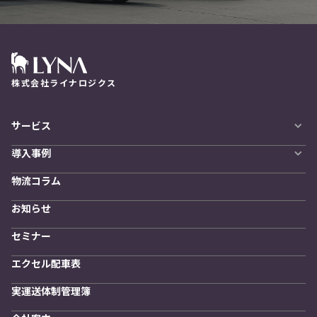
株式会社ライナロジクス
サービス
自動配車システム
導入事例
LYNA DXプラットフォーム
導入企業一覧
発着管理オプション
物流コラム
導入をご検討の方へ
訪問計画
物流拠点最適化
お知らせ
開発者向けサービス
セミナー
エクセル配車表
実運送体制管理簿