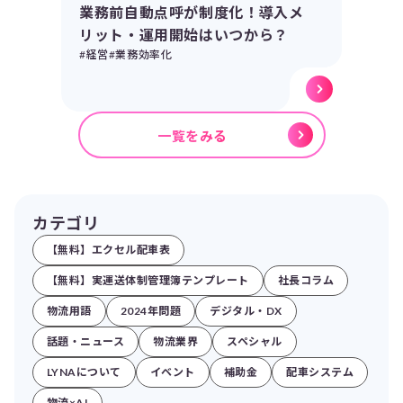
業務前自動点呼が制度化！導入メ
リット・運用開始はいつから？
#経営
#業務効率化
一覧をみる
カテゴリ
【無料】エクセル配車表
【無料】実運送体制管理簿テンプレート
社長コラム
物流用語
2024年問題
デジタル・DX
話題・ニュース
物流業界
スペシャル
LYNAについて
イベント
補助金
配車システム
物流×AI