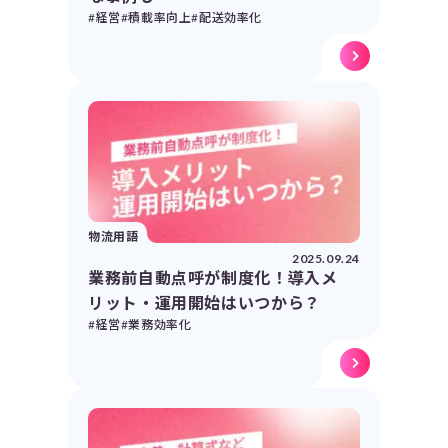
#経営
#積載率向上
#配送効率化
物流用語
2025.09.24
業務前自動点呼が制度化！導入メ
リット・運用開始はいつから？
#経営
#業務効率化