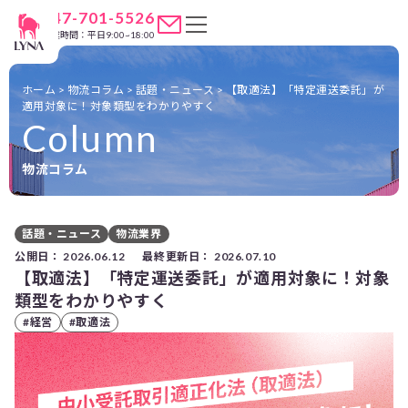
047-701-5526
営業時間：平日9:00~18:00
ホーム
>
物流コラム
>
話題・ニュース
>
【取適法】「特定運送委託」が
適用対象に！対象類型をわかりやすく
Column
物流コラム
話題・ニュース
物流業界
公開日：
2026.06.12
最終更新日：
2026.07.10
【取適法】「特定運送委託」が適用対象に！対象
類型をわかりやすく
#経営
#取適法