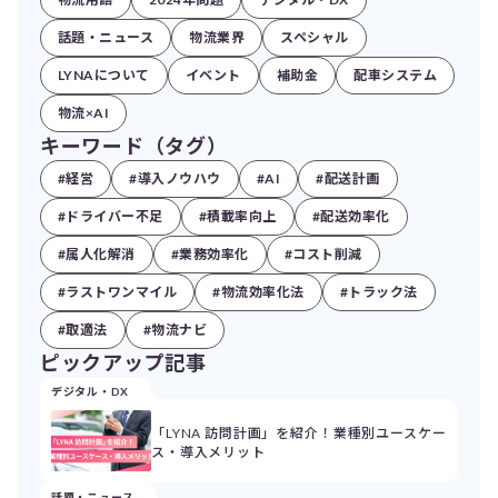
話題・ニュース
物流業界
スペシャル
LYNAについて
イベント
補助金
配車システム
物流×AI
キーワード（タグ）
#経営
#導入ノウハウ
#AI
#配送計画
#ドライバー不足
#積載率向上
#配送効率化
#属人化解消
#業務効率化
#コスト削減
#ラストワンマイル
#物流効率化法
#トラック法
#取適法
#物流ナビ
ピックアップ記事
デジタル・DX
「LYNA 訪問計画」を紹介！業種別ユースケー
ス・導入メリット
話題・ニュース