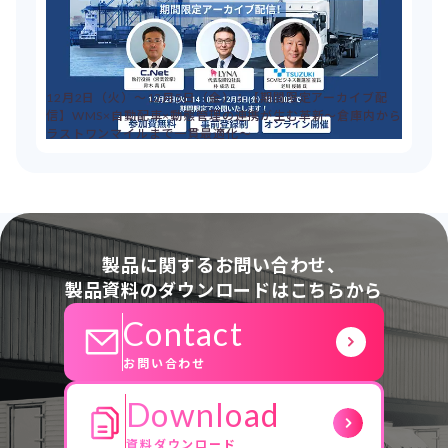
12月2日（火）～12月5日（金）：【期間限定アーカイブ配
信】WMS×自動配車×動態管理の連携が生む革新～倉庫内から
ラストワンマイルまで一貫最適化～
製品に関するお問い合わせ、
製品資料のダウンロードはこちらから
Contact
お問い合わせ
Download
資料ダウンロード