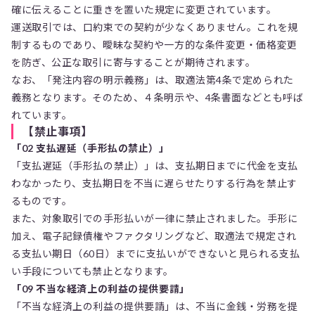
確に伝えることに重きを置いた規定に変更されています。
運送取引では、口約束での契約が少なくありません。これを規
制するものであり、曖昧な契約や一方的な条件変更・価格変更
を防ぎ、公正な取引に寄与することが期待されます。
なお、「発注内容の明示義務」は、取適法第4条で定められた
義務となります。そのため、４条明示や、4条書面などとも呼ば
れています。
【禁止事項】
「02 支払遅延（手形払の禁止）」
「支払遅延（手形払の禁止）」は、支払期日までに代金を支払
わなかったり、支払期日を不当に遅らせたりする行為を禁止す
るものです。
また、対象取引での手形払いが一律に禁止されました。手形に
加え、電子記録債権やファクタリングなど、取適法で規定され
る支払い期日（60日）までに支払いができないと見られる支払
い手段についても禁止となります。
「09 不当な経済上の利益の提供要請」
「不当な経済上の利益の提供要請」は、不当に金銭・労務を提