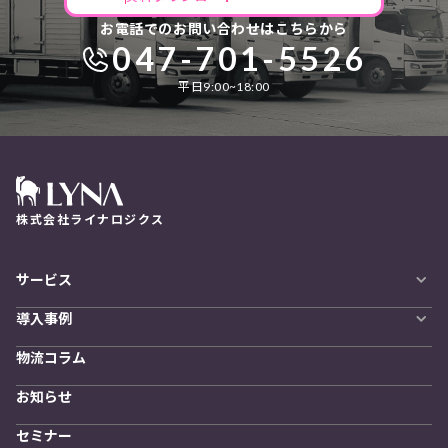
お電話でのお問い合わせはこちらから
047-701-5526
平日9:00~18:00
株式会社ライナロジクス
サービス
自動配車システム
導入事例
LYNA DXプラットフォーム
導入企業一覧
発着管理オプション
物流コラム
導入をご検討の方へ
訪問計画
物流拠点最適化
お知らせ
開発者向けサービス
セミナー