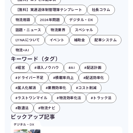
【無料】実運送体制管理簿テンプレート
社長コラム
物流用語
2024年問題
デジタル・DX
話題・ニュース
物流業界
スペシャル
LYNAについて
イベント
補助金
配車システム
物流×AI
キーワード（タグ）
#経営
#導入ノウハウ
#AI
#配送計画
#ドライバー不足
#積載率向上
#配送効率化
#属人化解消
#業務効率化
#コスト削減
#ラストワンマイル
#物流効率化法
#トラック法
#取適法
#物流ナビ
ピックアップ記事
デジタル・DX