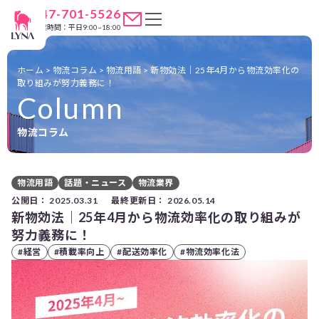
047-701-5526
営業時間：平日9:00~18:00
ホーム
>
物流コラム
>
物流用語
>
新物効法｜25年4月から物流効率化の
取り組みが努力義務に！
Column
物流コラム
物流用語
話題・ニュース
物流業界
公開日：
2025.03.31
最終更新日：
2026.05.14
新物効法｜25年4月から物流効率化の取り組みが
努力義務に！
#経営
#積載率向上
#配送効率化
#物流効率化法