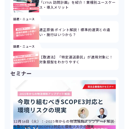
「LYNA 訪問計画」を紹介！業種別ユースケー
ス・導入メリット
話題・ニュース
適正原価 ポイント解説！標準的運賃との違
い・施行はいつから？
話題・ニュース
【取適法】「特定運送委託」が適用対象に！
対象類型をわかりやすく
セミナー
12月16日（火）：-2025年からの物流規制アップデート解説-
今取り組むべきSCOPE3対応と環境リスクの現実