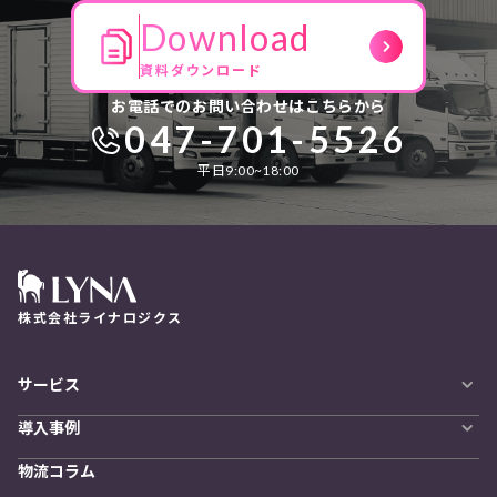
Download
資料ダウンロード
お電話でのお問い合わせはこちらから
047-701-5526
平日9:00~18:00
株式会社ライナロジクス
サービス
自動配車システム
導入事例
LYNA DXプラットフォーム
導入企業一覧
発着管理オプション
物流コラム
導入をご検討の方へ
訪問計画