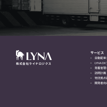
サービス
自動配車
LYNA 
株式会社ライナロジクス
発着管理
訪問計画
物流拠点
開発者向