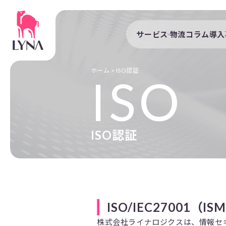
サービス
物流コラム
導入
サービストップ
導入事例
自動配車システム
導入企業
ホーム
>
ISO認証
ISO
DXプラットフォーム
発着管理オプション
訪問計画
ISO認証
物流拠点最適化
開発者向けサービス
ISO/IEC27001（I
株式会社ライナロジクスは、情報セキュ