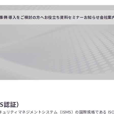
事例
導入をご検討の方へ
お役立ち資料
セミナー
お知らせ
会社案
会社概要
一覧
私たちの想い
採用情報
SMS認証）
リティマネジメントシステム（ISMS）の国際規格である ISO／