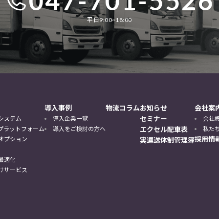
047-701-5526
平日9:00~18:00
導入事例
物流コラム
お知らせ
会社案
セミナー
システム
導入企業一覧
会社
DXプラットフォーム
導入をご検討の方へ
エクセル配車表
私た
採用情
オプション
実運送体制管理簿
最適化
けサービス