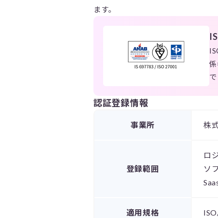
ます。
I
I
係
で
認証登録情報
事業所
株
ロ
登録範囲
ソ
S
適用規格
ISO