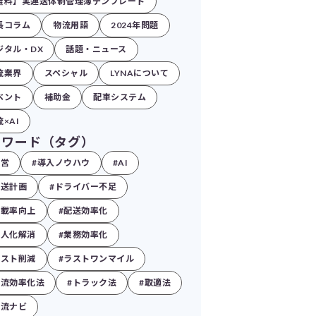
無料】実運送体制管理簿テンプレート
長コラム
物流用語
2024年問題
ジタル・DX
話題・ニュース
流業界
スペシャル
LYNAについて
ベント
補助金
配車システム
×AI
ーワード（タグ）
経営
#導入ノウハウ
#AI
配送計画
#ドライバー不足
積載率向上
#配送効率化
属人化解消
#業務効率化
コスト削減
#ラストワンマイル
物流効率化法
#トラック法
#取適法
物流ナビ