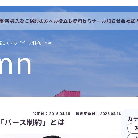
事例
導入をご検討の方へ
お役立ち資料
セミナー
お知らせ
会社案
会社概要
一覧
私たちの想い
難しくする「バース制約」とは
mn
採用情報
公開日：
2016.05.18
最終更新日：
2026.05.18
カ
「バース制約」とは
【