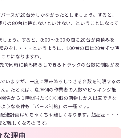
バースが20台分しかなかったとしましょう。すると、
残りの80台は待たないといけない、ということになって
しょう。すると、8:00～8:30の間に20台が荷積みを
が荷積みをし・・・というように、100台の車は20台ずつ時
くことになりますね。
送先で同時に積み降ろしできるトラックの台数に制限があ
。
んでいますが、一度に積み降ろしできる台数を制限するの
せん。たとえば、倉庫側の作業者の人数やピッキング能
の関係から１時間当たり○○個の荷物しか入出庫できな
のような条件も「バース制約」の一種です。
て配送計画はめちゃくちゃ難しくなります。超超超・・・
ほど難しくなるのです。
介な理由