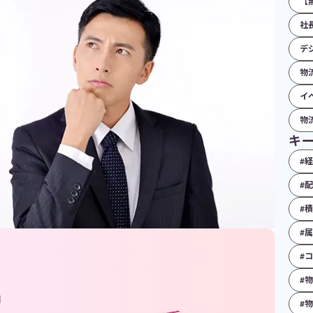
【
社
デ
物
イ
物流
キ
#
#
#
#
#
#
由
#