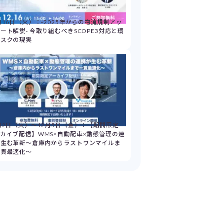
月16日（火）：-2025年からの物流規制アッ
ート解説- 今取り組むべきSCOPE3対応と環
リスクの現実
月2日（火）～12月5日（金）：【期間限定
カイブ配信】WMS×自動配車×動態管理の連
が生む革新～倉庫内からラストワンマイルま
一貫最適化～