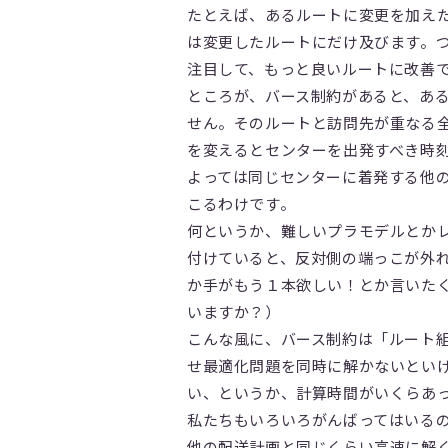
たとえば、あるルートに変更を加え
は変更したルートにだけ及びます。
注目して、もっと良いルートに改善
ところが、バース制約があると、あ
せん。そのルートと訪問先が重なる
を変えるとセンターを出発すべき時
よっては同じセンターに着発する他
こるわけです。
何というか、難しいプラモデルとか
付けていると、反対側の端っこが外
か手がもう１本欲しい！とか言いた
いますか？）
こんな風に、バース制約は「ルート
せ最適化問題を同時に解かないとい
い、というか、計算時間がいくらあ
私たちもいろいろがんばってはいる
他の配送計画と同じくらい高速に解