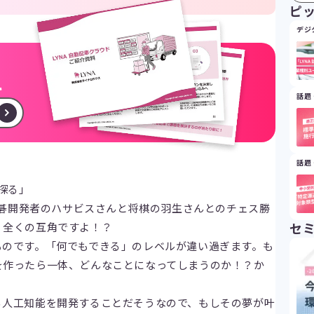
ピ
デジ
ド
料
話題
話題
探る」
e囲碁開発者のハサビスさんと将棋の羽生さんとのチェス勝
、全くの互角ですよ！？
セ
ものです。「何でもできる」のレベルが違い過ぎます。も
を作ったら一体、どんなことになってしまうのか！？か
る人工知能を開発することだそうなので、もしその夢が叶