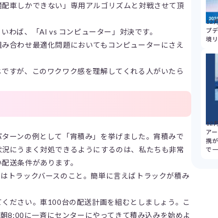
適配車しかできない」専用アルゴリズムと対戦させて頂
12
プデ
わば、「AI vs コンピューター」対決です。
境
組み合わせ最適化問題においてもコンピューターにさえ
じですが、このワクワク感を理解してくれる人がいたら
12
アー
パターンの例として「宵積み」を挙げました。宵積みで
携
状況にうまく対処できるようにするのは、私たちも非常
で
い配送条件があります。
とはトラックバースのこと。簡単に言えばトラックが積み
ください。車100台の配送計画を組むとしましょう。こ
が朝8:00に一斉にセンターにやってきて積み込みを始めよ