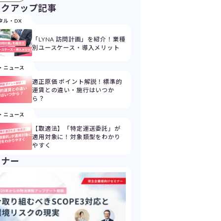
ックアップ記事
タル・DX
「LYNA 訪問計画」を紹介！業種
別ユースケース・導入メリット
・ニュース
適正原価 ポイント解説！標準的
運賃との違い・施行はいつか
ら？
・ニュース
【取適法】「特定運送委託」が
適用対象に！対象類型をわかり
やすく
ミナー