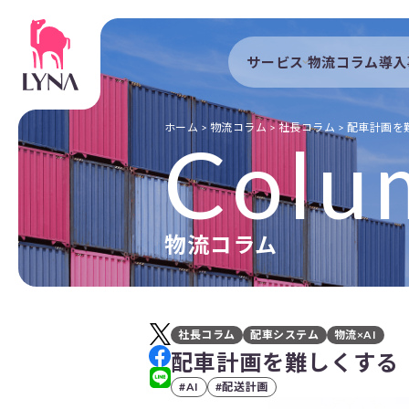
サービス
物流コラム
導入
サービストップ
導入事例
自動配車システム
導入企業
ホーム
>
物流コラム
>
社長コラム
>
配車計画を
Colu
DXプラットフォーム
発着管理オプション
訪問計画
物流コラム
物流拠点最適化
開発者向けサービス
社長コラム
配車システム
物流×AI
配車計画を難しくする
#AI
#配送計画