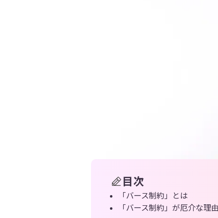
目次
「バース制約」とは
「バース制約」が厄介な理