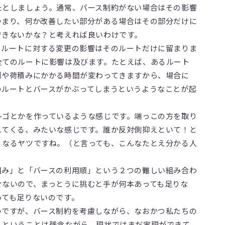
たとしましょう。通常、バース制約がない場合はその影響
つまり、何か改善したい部分がある場合はその部分だけに
できないかな？と考えれば良いわけです。
るルートに対する変更の影響はそのルートだけに留まりま
全てのルートに影響は及びます。たとえば、あるルート
刻や荷積みにかかる時間が変わってきますから、場合に
のルートとバースがかぶってしまうというようなことが起
レゴとかを作っているような感じです。端っこの方を取り
れてくる、みたいな感じです。誰か反対側抑えといて！と
くなるヤツですね。（と言っても、こんなたとえ分かる人
組み」と「バースの利用順」という２つの難しい組み合わ
けないので、まっとうに挑むと手が何本あっても足りな
っても足りないのです。
のですが、バース制約を考慮しながら、なおかつ私たちの
くということは残念ながら、現状ではまだ実現ができて