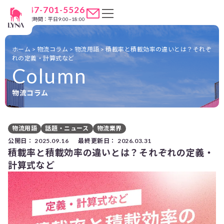
047-701-5526
営業時間：平日9:00~18:00
ホーム
>
物流コラム
>
物流用語
>
積載率と積載効率の違いとは？それぞ
れの定義・計算式など
Column
物流コラム
物流用語
話題・ニュース
物流業界
公開日：
2025.09.16
最終更新日：
2026.03.31
積載率と積載効率の違いとは？それぞれの定義・
計算式など