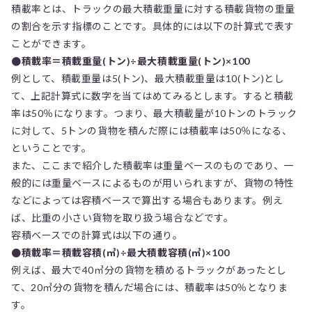
積載率とは、トラックの最大積載重量に対する積載貨物の重量
の割合を示す指標のことです。具体的には以下の計算式で表す
ことができます。
●積載率＝積載重量(トン)÷最大積載重量(トン)×100
例として、積載重量は5(トン)、最大積載重量は10(トン)とし
て、上記計算式に数字を当てはめてみるとします。すると積載
率は50％になります。つまり、最大積載量が10トンのトラック
に対して、5トンの貨物を積んだ際には積載率は50％になる、
ということです。
また、ここまで紹介した積載率は重量ベースのものであり、一
般的には重量ベースによるものが用いられますが、貨物の特性
などによっては容積ベースで算出する場合もあります。例え
ば、比重の小さい貨物を取り扱う場合などです。
容積ベースでの計算式は以下の通り。
●積載率＝積載容積(㎥)÷最大積載容積(㎥)×100
例えば、最大で40㎥分の貨物を積めるトラックがあったとし
て、20㎥分の貨物を積んだ場合には、積載率は50％となりま
す。