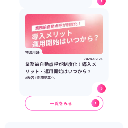
物流用語
2025.09.24
業務前自動点呼が制度化！導入メ
リット・運用開始はいつから？
#経営
#業務効率化
一覧をみる