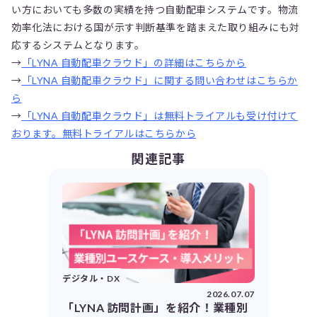
い方においても多数の実績を持つ自動配車システムです。物流
効率化法における国が示す判断基準を踏まえた取り組みにも対
応するシステムとなります。
→
「LYNA 自動配車クラウド」の詳細はこちらから
→
「LYNA 自動配車クラウド」に関する問い合わせはこちらか
ら
→
「LYNA 自動配車クラウド」は無料トライアルも受け付けて
おります。無料トライアルはこちらから
関連記事
デジタル・DX
2026.07.07
「LYNA 訪問計画」を紹介！業種別