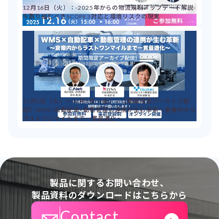
12月16日（火）：-2025年からの物流規制アップデート解説-
今取り組むべきSCOPE3対応と環境リスクの現実
12月2日（火）～12月5日（金）：【期間限定アーカイブ配
信】WMS×自動配車×動態管理の連携が生む革新～倉庫内から
ラストワンマイルまで一貫最適化～
製品に関するお問い合わせ、
製品資料のダウンロードはこちらから
Contact