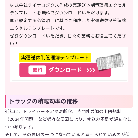
株式会社ライナロジクス作成の実運送体制管理簿エクセル
テンプレートを無料でダウンロードいただけます。
国が規定する必須項目に基づき作成した実運送体制管理簿
エクセルテンプレートです。
ぜひダウンロードいただき、日々の業務にお役立てくださ
い！
トラックの積載効率の推移
近年は、ドライバー不足や高齢化、時間外労働の上限規制
（2024年問題）など様々な要因により、輸送力不足が深刻化し
つつあります。
そして、その要因の一つになっていると考えられているのが低