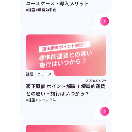
ユースケース・導入メリット
#経営
#業務効率化
話題・ニュース
2026.06.29
適正原価 ポイント解説！標準的運賃
との違い・施行はいつから？
#経営
#トラック法