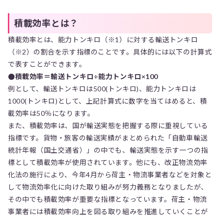
積載効率とは？
積載効率とは、能力トンキロ（※1）に対する輸送トンキロ
（※2）の割合を示す指標のことです。具体的には以下の計算式
で表すことができます。
●積載効率＝輸送トンキロ÷能力トンキロ×100
例として、輸送トンキロは500(トンキロ)、能力トンキロは
1000(トンキロ)として、上記計算式に数字を当てはめると、積
載効率は50％になります。
また、積載効率は、国が輸送実態を把握する際に重視している
指標です。貨物・旅客の輸送実績がまとめられた「自動車輸送
統計年報（国土交通省）」の中でも、輸送実態を示す一つの指
標として積載効率が使用されています。他にも、改正物流効率
化法の施行により、今年4月から荷主・物流事業者などを対象と
して物流効率化に向けた取り組みが努力義務となりましたが、
その中でも積載効率が重要な指標となっています。荷主・物流
事業者には積載効率向上を図る取り組みを推進していくことが