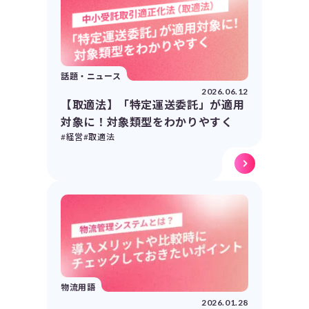
話題・ニュース
2026.06.12
【取適法】「特定運送委託」が適用
対象に！対象類型をわかりやすく
#経営
#取適法
物流用語
2026.01.28