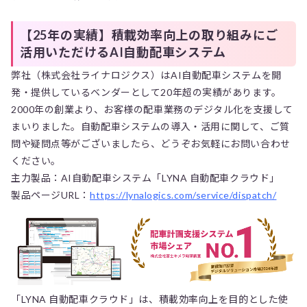
【25年の実績】積載効率向上の取り組みにご
活用いただけるAI自動配車システム
弊社（株式会社ライナロジクス）はAI自動配車システムを開
発・提供しているベンダーとして20年超の実績があります。
2000年の創業より、お客様の配車業務のデジタル化を支援して
まいりました。自動配車システムの導入・活用に関して、ご質
問や疑問点等がございましたら、どうぞお気軽にお問い合わせ
ください。
主力製品：AI自動配車システム「LYNA 自動配車クラウド」
製品ページURL：
https://lynalogics.com/service/dispatch/
「LYNA 自動配車クラウド」は、積載効率向上を目的とした使