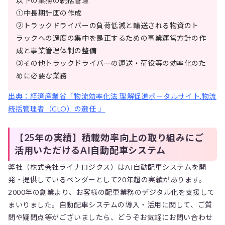
以下の業務の統括管理
①中長期計画の作成
➁トラックドライバーの負荷低減と輸送される物資のト
ラックへの過度の集中を是正するための事業運営方針の作
成と事業管理体制の整備
➂その他トラックドライバーの運送・荷役等の効率化のた
めに必要な業務
出典：経済産業省「物流効率化法 理解促進ポータルサイト.物流
統括管理者（CLO）の選任 」
【25年の実績】積載効率向上の取り組みにご
活用いただけるAI自動配車システム
弊社（株式会社ライナロジクス）はAI自動配車システムを開
発・提供しているベンダーとして20年超の実績があります。
2000年の創業より、お客様の配車業務のデジタル化を支援して
まいりました。自動配車システムの導入・活用に関して、ご質
問や疑問点等がございましたら、どうぞお気軽にお問い合わせ