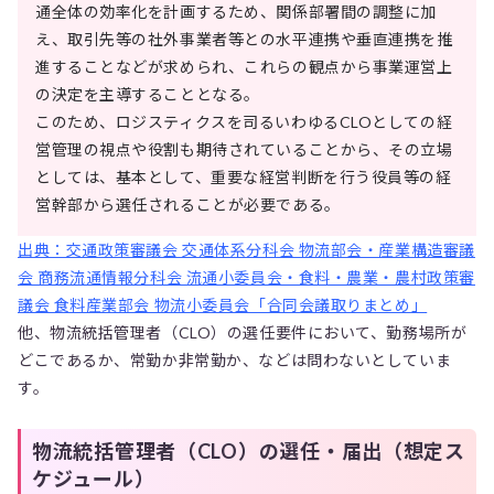
通全体の効率化を計画するため、関係部署間の調整に加
え、取引先等の社外事業者等との水平連携や垂直連携を推
進することなどが求められ、これらの観点から事業運営上
の決定を主導することとなる。
このため、ロジスティクスを司るいわゆるCLOとしての経
営管理の視点や役割も期待されていることから、その立場
としては、基本として、重要な経営判断を行う役員等の経
営幹部から選任されることが必要である。
出典：交通政策審議会 交通体系分科会 物流部会・産業構造審議
会 商務流通情報分科会 流通小委員会・食料・農業・農村政策審
議会 食料産業部会 物流小委員会「合同会議取りまとめ」
他、物流統括管理者（CLO）の選任要件において、勤務場所が
どこであるか、常勤か非常勤か、などは問わないとしていま
す。
物流統括管理者（CLO）の選任・届出（想定ス
ケジュール）