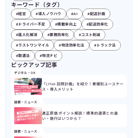
キーワード（タグ）
#経営
#導入ノウハウ
#AI
#配送計画
#ドライバー不足
#積載率向上
#配送効率化
#属人化解消
#業務効率化
#コスト削減
#ラストワンマイル
#物流効率化法
#トラック法
#取適法
#物流ナビ
ピックアップ記事
デジタル・DX
「LYNA 訪問計画」を紹介！業種別ユースケー
ス・導入メリット
話題・ニュース
適正原価 ポイント解説！標準的運賃との違
い・施行はいつから？
話題・ニュース