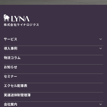
株式会社ライナロジクス
サービス
自動配車システム
導入事例
LYNA DXプラットフォーム
導入企業一覧
発着管理オプション
物流コラム
導入をご検討の方へ
訪問計画
物流拠点最適化
お知らせ
開発者向けサービス
セミナー
エクセル配車表
実運送体制管理簿
会社案内