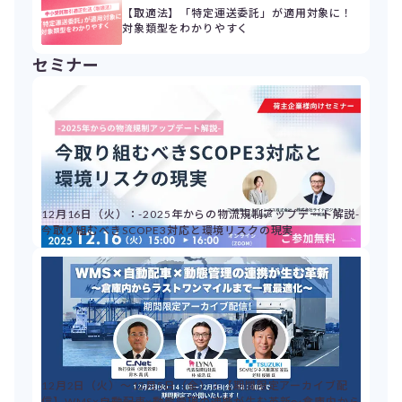
【取適法】「特定運送委託」が適用対象に！
対象類型をわかりやすく
セミナー
12月16日（火）：-2025年からの物流規制アップデート解説-
今取り組むべきSCOPE3対応と環境リスクの現実
12月2日（火）～12月5日（金）：【期間限定アーカイブ配
信】WMS×自動配車×動態管理の連携が生む革新～倉庫内から