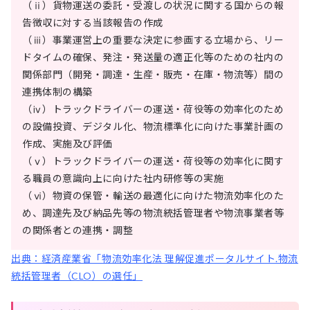
（ⅱ）貨物運送の委託・受渡しの状況に関する国からの報
告徴収に対する当該報告の作成
（ⅲ）事業運営上の重要な決定に参画する立場から、リー
ドタイムの確保、発注・発送量の適正化等のための社内の
関係部門（開発・調達・生産・販売・在庫・物流等）間の
連携体制の構築
（ⅳ）トラックドライバーの運送・荷役等の効率化のため
の設備投資、デジタル化、物流標準化に向けた事業計画の
作成、実施及び評価
（ⅴ）トラックドライバーの運送・荷役等の効率化に関す
る職員の意識向上に向けた社内研修等の実施
（ⅵ）物資の保管・輸送の最適化に向けた物流効率化のた
め、調達先及び納品先等の物流統括管理者や物流事業者等
の関係者との連携・調整
出典：経済産業省「物流効率化法 理解促進ポータルサイト.物流
統括管理者（CLO）の選任」