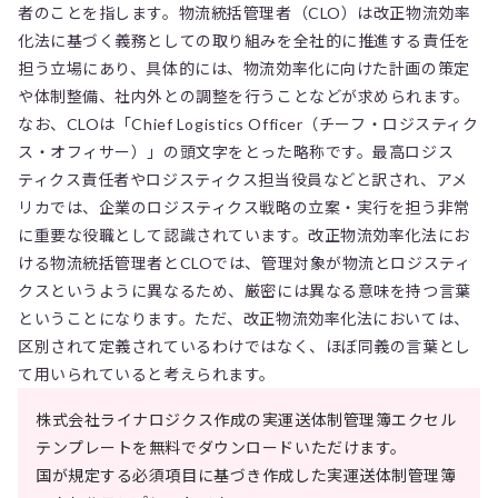
者のことを指します。物流統括管理者（CLO）は改正物流効率
化法に基づく義務としての取り組みを全社的に推進する責任を
担う立場にあり、具体的には、物流効率化に向けた計画の策定
や体制整備、社内外との調整を行うことなどが求められます。
なお、CLOは「Chief Logistics Officer（チーフ・ロジスティク
ス・オフィサー）」の頭文字をとった略称です。最高ロジス
ティクス責任者やロジスティクス担当役員などと訳され、アメ
リカでは、企業のロジスティクス戦略の立案・実行を担う非常
に重要な役職として認識されています。改正物流効率化法にお
ける物流統括管理者とCLOでは、管理対象が物流とロジスティ
クスというように異なるため、厳密には異なる意味を持つ言葉
ということになります。ただ、改正物流効率化法においては、
区別されて定義されているわけではなく、ほぼ同義の言葉とし
て用いられていると考えられます。
株式会社ライナロジクス作成の実運送体制管理簿エクセル
テンプレートを無料でダウンロードいただけます。
国が規定する必須項目に基づき作成した実運送体制管理簿