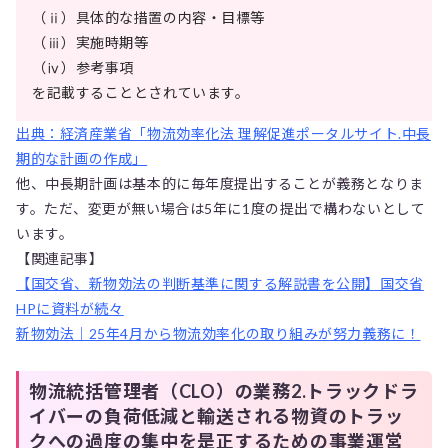
（ⅱ）具体的な措置の内容・目標等
（ⅲ）実施時期等
（ⅳ）参考事項
を記載することとされています。
出典：経済産業省「物流効率化法 理解促進ポータルサイト.中長
期的な計画の作成」
他、中長期計画は基本的に毎年度提出することが義務となりま
す。ただ、変更が無い場合は5年に1度の提出で構わないとして
います。
【関連記事】
【国交省、新物効法の判断基準に関する解説書を公開】国交省
HPに資料が続々
新物効法｜25年4月から物流効率化の取り組みが努力義務に！
物流統括管理者（CLO）の業務2.トラックドラ
イバーの負荷低減と輸送される物資のトラッ
クへの過度の集中を是正するための事業運営