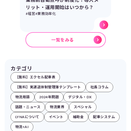
リット・運用開始はいつから？
#経営
#業務効率化
一覧をみる
カテゴリ
【無料】エクセル配車表
【無料】実運送体制管理簿テンプレート
社長コラム
物流用語
2024年問題
デジタル・DX
話題・ニュース
物流業界
スペシャル
LYNAについて
イベント
補助金
配車システム
物流×AI