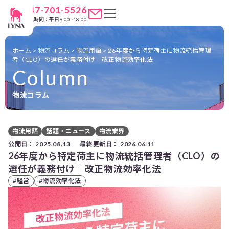
047-701-5526
営業時間：平日9:00~18:00
ホーム
>
物流コラム
>
物流用語
>
26年度から特定荷主に物流統括管理
者（CLO）の選任が義務付け｜改正物流効率化法
Column
物流コラム
物流用語
話題・ニュース
物流業界
公開日：
2025.08.13
最終更新日：
2026.06.11
26年度から特定荷主に物流統括管理者（CLO）の
選任が義務付け｜改正物流効率化法
#経営
#物流効率化法