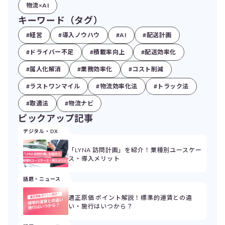
物流×AI
キーワード（タグ）
#経営
#導入ノウハウ
#AI
#配送計画
#ドライバー不足
#積載率向上
#配送効率化
#属人化解消
#業務効率化
#コスト削減
#ラストワンマイル
#物流効率化法
#トラック法
#取適法
#物流ナビ
ピックアップ記事
デジタル・DX
「LYNA 訪問計画」を紹介！業種別ユースケー
ス・導入メリット
話題・ニュース
適正原価 ポイント解説！標準的運賃との違
い・施行はいつから？