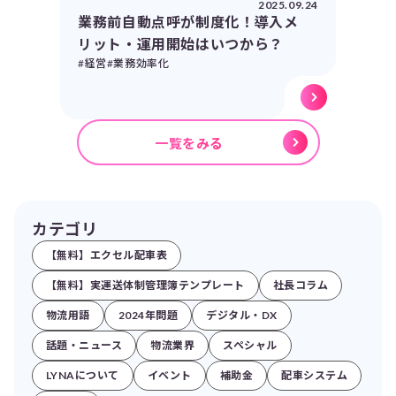
2025.09.24
業務前自動点呼が制度化！導入メ
リット・運用開始はいつから？
#経営
#業務効率化
一覧をみる
カテゴリ
【無料】エクセル配車表
【無料】実運送体制管理簿テンプレート
社長コラム
物流用語
2024年問題
デジタル・DX
話題・ニュース
物流業界
スペシャル
LYNAについて
イベント
補助金
配車システム