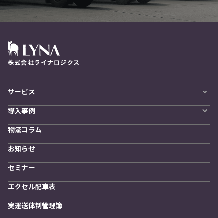
株式会社ライナロジクス
サービス
自動配車システム
導入事例
LYNA DXプラットフォーム
導入企業一覧
発着管理オプション
物流コラム
導入をご検討の方へ
訪問計画
物流拠点最適化
お知らせ
開発者向けサービス
セミナー
エクセル配車表
実運送体制管理簿