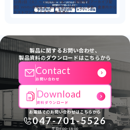
12月2日（火）～12月5日（金）：【期間限定アーカイブ配
信】WMS×自動配車×動態管理の連携が生む革新～倉庫内から
ラストワンマイルまで一貫最適化～
製品に関するお問い合わせ、
製品資料のダウンロードはこちらから
Contact
お問い合わせ
Download
資料ダウンロード
お電話でのお問い合わせはこちらから
047-701-5526
平日9:00~18:00