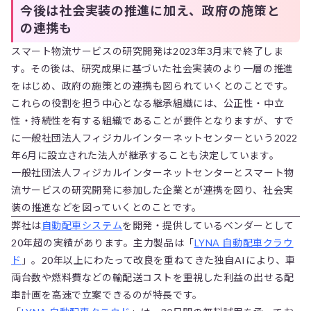
今後は社会実装の推進に加え、政府の施策と
の連携も
スマート物流サービスの研究開発は2023年3月末で終了しま
す。その後は、研究成果に基づいた社会実装のより一層の推進
をはじめ、政府の施策との連携も図られていくとのことです。
これらの役割を担う中心となる継承組織には、公正性・中立
性・持続性を有する組織であることが要件となりますが、すで
に一般社団法人フィジカルインターネットセンターという2022
年6月に設立された法人が継承することも決定しています。
一般社団法人フィジカルインターネットセンターとスマート物
流サービスの研究開発に参加した企業とが連携を図り、社会実
装の推進などを図っていくとのことです。
弊社は
自動配車システム
を開発・提供しているベンダーとして
20年超の実績があります。主力製品は「
LYNA 自動配車クラウ
ド
」。20年以上にわたって改良を重ねてきた独自AIにより、車
両台数や燃料費などの輸配送コストを重視した利益の出せる配
車計画を高速で立案できるのが特長です。