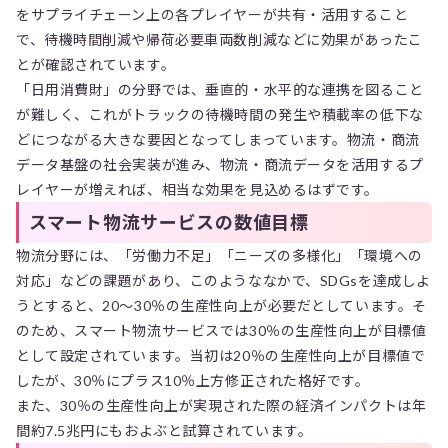
をサプライチェーン上の各プレイヤーが共有・活用すること
で、待機時間削減や帰荷必要車両数削減などに効果があったこ
とが確認されています。
「日用消費財」の分野では、垂直的・水平的な連携を図ること
が難しく、これがトラックの待機時間の発生や積載率の低下な
どにつながる大きな要因となってしまっています。物流・商流
データ基盤の社会実装が進み、物流・商流データを活用するプ
レイヤーが増えれば、相当な効果を見込めるはずです。
スマート物流サービスの数値目標
物流分野には、「労働力不足」「ニーズの多様化」「環境への
対応」などの課題があり、このようななかで、SDGsを達成しよ
うとすると、20〜30％の生産性向上が必要だとしています。そ
のため、スマート物流サービスでは30％の生産性向上が目標値
として設定されています。当初は20％の生産性向上が目標値で
したが、30％にプラス10％上方修正された格好です。
また、30％の生産性向上が実現された際の経済インパクトは年
間約7.5兆円にもおよぶと試算されています。