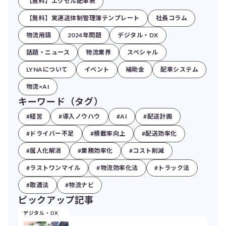
【無料】エクセル配車表
【無料】実運送体制管理簿テンプレート
社長コラム
物流用語
2024年問題
デジタル・DX
話題・ニュース
物流業界
スペシャル
LYNAについて
イベント
補助金
配車システム
物流×AI
キーワード（タグ）
#経営
#導入ノウハウ
#AI
#配送計画
#ドライバー不足
#積載率向上
#配送効率化
#属人化解消
#業務効率化
#コスト削減
#ラストワンマイル
#物流効率化法
#トラック法
#取適法
#物流ナビ
ピックアップ記事
デジタル・DX