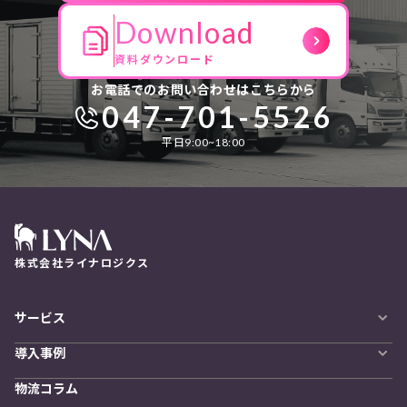
Download
資料ダウンロード
お電話でのお問い合わせはこちらから
047-701-5526
平日9:00~18:00
株式会社ライナロジクス
サービス
自動配車システム
導入事例
LYNA DXプラットフォーム
導入企業一覧
発着管理オプション
物流コラム
導入をご検討の方へ
訪問計画