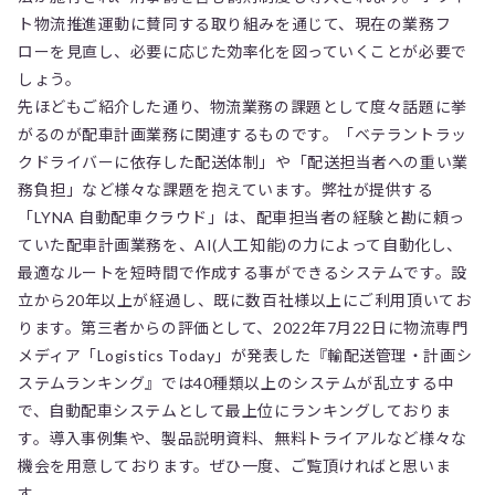
ト物流推進運動に賛同する取り組みを通じて、現在の業務フ
ローを見直し、必要に応じた効率化を図っていくことが必要で
しょう。
先ほどもご紹介した通り、物流業務の課題として度々話題に挙
がるのが配車計画業務に関連するものです。「ベテラントラッ
クドライバーに依存した配送体制」や「配送担当者への重い業
務負担」など様々な課題を抱えています。弊社が提供する
「LYNA 自動配車クラウド」は、配車担当者の経験と勘に頼っ
ていた配車計画業務を、AI(人工知能)の力によって自動化し、
最適なルートを短時間で作成する事ができるシステムです。設
立から20年以上が経過し、既に数百社様以上にご利用頂いてお
ります。第三者からの評価として、2022年7月22日に物流専門
メディア「Logistics Today」が発表した『輸配送管理・計画シ
ステムランキング』では40種類以上のシステムが乱立する中
で、自動配車システムとして最上位にランキングしておりま
す。導入事例集や、製品説明資料、無料トライアルなど様々な
機会を用意しております。ぜひ一度、ご覧頂ければと思いま
す。