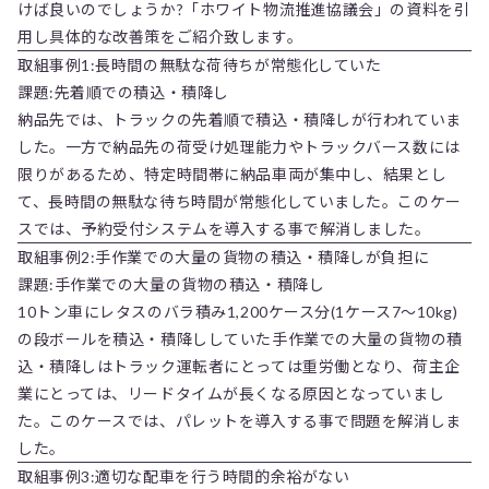
けば良いのでしょうか?「ホワイト物流推進協議会」の資料を引
用し具体的な改善策をご紹介致します。
取組事例1:長時間の無駄な荷待ちが常態化していた
課題:先着順での積込・積降し
納品先では、トラックの先着順で積込・積降しが行われていま
した。一方で納品先の荷受け処理能力やトラックバース数には
限りがあるため、特定時間帯に納品車両が集中し、結果とし
て、長時間の無駄な待ち時間が常態化していました。このケー
スでは、予約受付システムを導入する事で解消しました。
取組事例2:手作業での大量の貨物の積込・積降しが負担に
課題:手作業での大量の貨物の積込・積降し
10トン車にレタスのバラ積み1,200ケース分(1ケース7〜10kg)
の段ボールを積込・積降ししていた手作業での大量の貨物の積
込・積降しはトラック運転者にとっては重労働となり、荷主企
業にとっては、リードタイムが長くなる原因となっていまし
た。このケースでは、パレットを導入する事で問題を解消しま
した。
取組事例3:適切な配車を行う時間的余裕がない