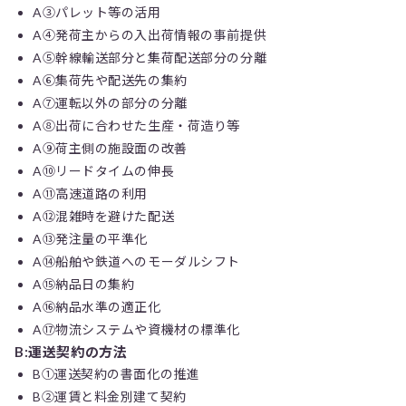
A③パレット等の活用
A④発荷主からの入出荷情報の事前提供
A⑤幹線輸送部分と集荷配送部分の分離
A⑥集荷先や配送先の集約
A⑦運転以外の部分の分離
A⑧出荷に合わせた生産・荷造り等
A⑨荷主側の施設面の改善
A⑩リードタイムの伸長
A⑪高速道路の利用
A⑫混雑時を避けた配送
A⑬発注量の平準化
A⑭船舶や鉄道へのモーダルシフト
A⑮納品日の集約
A⑯納品水準の適正化
A⑰物流システムや資機材の標準化
B:運送契約の方法
B①運送契約の書面化の推進
B➁運賃と料金別建て契約