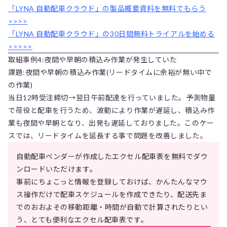
「LYNA 自動配車クラウド」の製品概要資料を無料でもらう
>>>>
「LYNA 自動配車クラウド」の30日間無料トライアルを始める
>>>>>
取組事例4:夜間や早朝の積込み作業が発生していた
課題:夜間や早朝の積込み作業(リードタイムに余裕が無い中で
の作業)
当日12時受注締切→翌日午前配達を行っていました。予測物量
で荷役と配車を行うため、波動により作業が遅延し、積込み作
業も夜間や早朝となり、出発も遅延しておりました。このケー
スでは、リードタイムを延長する事で問題を改善しました。
自動配車ベンダーが作成したエクセル配車表を無料でダウ
ンロードいただけます。
事前にちょこっと情報を登録しておけば、かんたんなマウ
ス操作だけで配車スケジュールを作成できたり、配送先ま
でのおおよその移動距離・時間が自動で計算されたりとい
う、とても便利なエクセル配車表です。