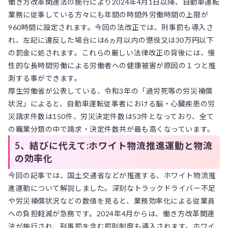
働き方改革関連法の施行により2024年4月1日以降、自動車運転
業務に従事している方々にも年間の時間外労働時間の上限が
960時間に設定されます。今回の法改正では、刑事罰も導入さ
れ、左記に違反した場合には6ヵ月以内の懲役又は30万円以下
の罰金に処されます。これらの厳しい法律改正の背後には、慢
性的な長時間労働による労働者への健康被害が原因の１つと推
測する事ができます。
厚生労働省が公表している、令和3年の「過労死等の労災補償
状況」によると、自動車運転従事者における脳・心臓疾患の労
災請求件数は150件、労災決定件数は53件となっており、全て
の職業分類の中で請求・決定件数共が最も高くなっています。
5、結びに代えて:ホワイト物流推進運動と物流
の効率化
今回の記事では、国土交通省などが推進する、ホワイト物流推
進運動について解説しました。深刻なトラックドライバー不足
や労災補償状況などの数値を見ると、業務効率化による従業員
への負担軽減が急務です。2024年4月からは、働き方改革関連
法が施行され、刑事罰を含む罰則制度も導入されます。ホワイ