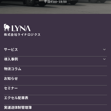
平日9:00~18:00
株式会社ライナロジクス
サービス
自動配車システム
導入事例
LYNA DXプラットフォーム
導入企業一覧
発着管理オプション
物流コラム
導入をご検討の方へ
訪問計画
物流拠点最適化
お知らせ
開発者向けサービス
セミナー
エクセル配車表
実運送体制管理簿