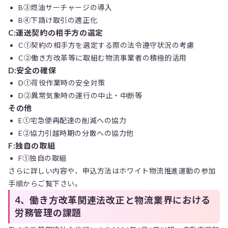
B③燃油サーチャージの導入
B④下請け取引の適正化
C:運送契約の相手方の選定
C①契約の相手方を選定する際の法令遵守状況の考慮
C➁働き方改革等に取組む物流事業者の積極的活用
D:安全の確保
D①荷役作業時の安全対策
D➁異常気象時の運行の中止・中断等
その他
E①宅急便再配達の削減への協力
E➁協力引越時期の分散への協力他
F:独自の取組
F①独自の取組
さらに詳しい内容や、申込方法はホワイト物流推進運動の参加
手順からご覧下さい。
4、働き方改革関連法改正と物流業界における
労務管理の課題