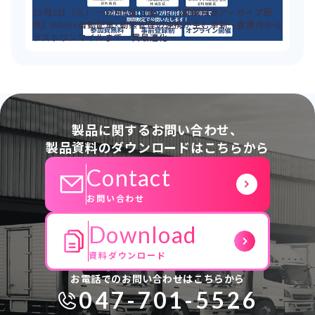
12月2日（火）～12月5日（金）：【期間限定アーカイブ配
信】WMS×自動配車×動態管理の連携が生む革新～倉庫内から
ラストワンマイルまで一貫最適化～
製品に関するお問い合わせ、
製品資料のダウンロードはこちらから
Contact
お問い合わせ
Download
資料ダウンロード
お電話でのお問い合わせはこちらから
047-701-5526