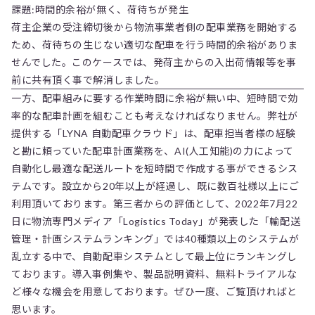
課題:時間的余裕が無く、荷待ちが発生
荷主企業の受注締切後から物流事業者側の配車業務を開始する
ため、荷待ちの生じない適切な配車を行う時間的余裕がありま
せんでした。このケースでは、発荷主からの入出荷情報等を事
前に共有頂く事で解消しました。
一方、配車組みに要する作業時間に余裕が無い中、短時間で効
率的な配車計画を組むことも考えなければなりません。弊社が
提供する「LYNA 自動配車クラウド」は、配車担当者様の経験
と勘に頼っていた配車計画業務を、AI(人工知能)の力によって
自動化し最適な配送ルートを短時間で作成する事ができるシス
テムです。設立から20年以上が経過し、既に数百社様以上にご
利用頂いております。第三者からの評価として、2022年7月22
日に物流専門メディア「Logistics Today」が発表した「輸配送
管理・計画システムランキング」では40種類以上のシステムが
乱立する中で、自動配車システムとして最上位にランキングし
ております。導入事例集や、製品説明資料、無料トライアルな
ど様々な機会を用意しております。ぜひ一度、ご覧頂ければと
思います。