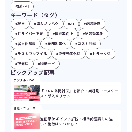
物流×AI
キーワード（タグ）
#経営
#導入ノウハウ
#AI
#配送計画
#ドライバー不足
#積載率向上
#配送効率化
#属人化解消
#業務効率化
#コスト削減
#ラストワンマイル
#物流効率化法
#トラック法
#取適法
#物流ナビ
ピックアップ記事
デジタル・DX
「LYNA 訪問計画」を紹介！業種別ユースケー
ス・導入メリット
話題・ニュース
適正原価 ポイント解説！標準的運賃との違
い・施行はいつから？