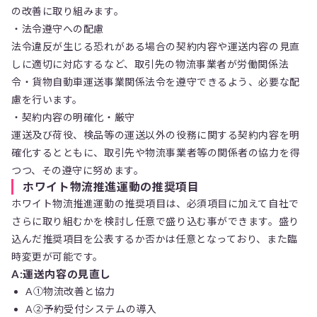
の改善に取り組みます。
・法令遵守への配慮
法令違反が生じる恐れがある場合の契約内容や運送内容の見直
しに適切に対応するなど、取引先の物流事業者が労働関係法
令・貨物自動車運送事業関係法令を遵守できるよう、必要な配
慮を行います。
・契約内容の明確化・厳守
運送及び荷役、検品等の運送以外の役務に関する契約内容を明
確化するとともに、取引先や物流事業者等の関係者の協力を得
つつ、その遵守に努めます。
ホワイト物流推進運動の推奨項目
ホワイト物流推進運動の推奨項目は、必須項目に加えて自社で
さらに取り組むかを検討し任意で盛り込む事ができます。盛り
込んだ推奨項目を公表するか否かは任意となっており、また臨
時変更が可能です。
A:運送内容の見直し
A①物流改善と協力
A➁予約受付システムの導入