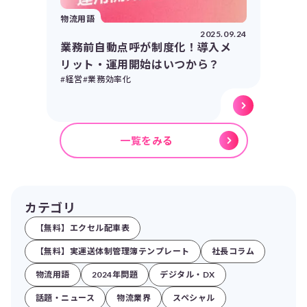
物流用語
2025.09.24
業務前自動点呼が制度化！導入メ
リット・運用開始はいつから？
#経営
#業務効率化
一覧をみる
カテゴリ
【無料】エクセル配車表
【無料】実運送体制管理簿テンプレート
社長コラム
物流用語
2024年問題
デジタル・DX
話題・ニュース
物流業界
スペシャル