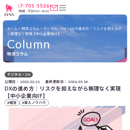
047-701-5526
営業時間：平日9:00~18:00
ホーム
>
物流コラム
>
デジタル・DX
>
DXの進め方｜リスクを抑えなが
ら無理なく実現【中小企業向け】
Column
物流コラム
デジタル・DX
公開日：
2022.02.21
最終更新日：
2026.05.14
DXの進め方｜リスクを抑えながら無理なく実現
【中小企業向け】
#経営
#導入ノウハウ