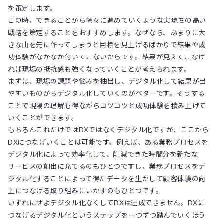
を策定します。
この時、できることから徐々に進めていくような実現性の高い
戦略を策定することをおすすめします。なぜなら、あまりに大
きな山を先に作ってしまうと目標を見上げるばかりで結果や成
功体験がなかなか付いてこないからです。結果が見えてこなけ
れば現場の抵抗感も強くなっていくことが考えられます。
まずは、現場の課題や悩みを抽出し、デジタル化して結果が出
やすいものからデジタル化していくのがベターです。そうする
ことで現場の理解も得ながらコツコツと成功体験を積み上げて
いくことができます。
もちろんこれだけではDXではなくデジタル化ですが、ここから
DXにつなげいくことは可能です。例えば、ある業務プロセスを
デジタル化によって効率化して、削減できた時間分を新たな
サービスの創出に充てるのもひとつですし、業務プロセスをデ
ジタル化することによって得たデータを生かして顧客体験の向
上につなげる取り組みにいかすのもひとつです。
いずれにせよデジタル化なくしてDXは達成できません。DXに
つなげるデジタル化というステップを一つずつ踏んでいくほう