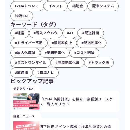
LYNAについて
イベント
補助金
配車システム
物流×AI
キーワード（タグ）
#経営
#導入ノウハウ
#AI
#配送計画
#ドライバー不足
#積載率向上
#配送効率化
#属人化解消
#業務効率化
#コスト削減
#ラストワンマイル
#物流効率化法
#トラック法
#取適法
#物流ナビ
ピックアップ記事
デジタル・DX
「LYNA 訪問計画」を紹介！業種別ユースケー
ス・導入メリット
話題・ニュース
適正原価 ポイント解説！標準的運賃との違