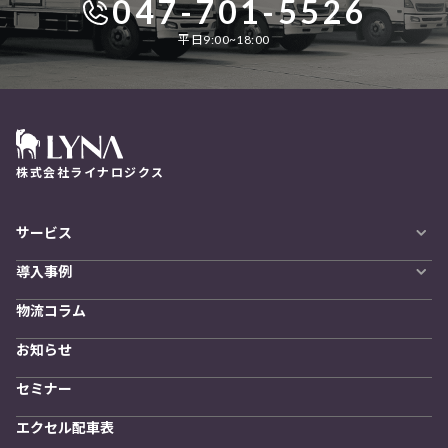
047-701-5526
平日9:00~18:00
株式会社ライナロジクス
サービス
自動配車システム
導入事例
LYNA DXプラットフォーム
導入企業一覧
発着管理オプション
物流コラム
導入をご検討の方へ
訪問計画
物流拠点最適化
お知らせ
開発者向けサービス
セミナー
エクセル配車表