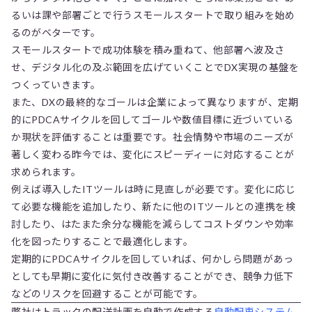
るいは課や部署ごとで行うスモールスタートで取り組みを始め
るのがベターです。
スモールスタートで成功体験を積み重ねて、他部署へ波及さ
せ、デジタル化の及ぶ範囲を広げていくことでDX実現の基盤を
つくっていきます。
また、DXの最終的なゴールは企業によって異なりますが、定期
的にPDCAサイクルを回してゴールや数値目標に近づいている
か現状を評価することは重要です。社会情勢や市場のニーズが
著しく変わる昨今では、変化にスピーディーに対応することが
求められます。
例えば導入したITツールは時に見直しが必要です。変化に応じ
て必要な機能を追加したり、新たに他のITツールとの連携を検
討したり、はたまた余分な機能を減らしてコストダウンや効率
化を図ったりすることで最適化します。
定期的にPDCAサイクルを回していれば、何かしら問題があっ
としても早期に変化に気付き改善することができ、競争力低下
などのリスクを回避することが可能です。
弊社はトラックの配送計画を自動で作成する
自動配車システム