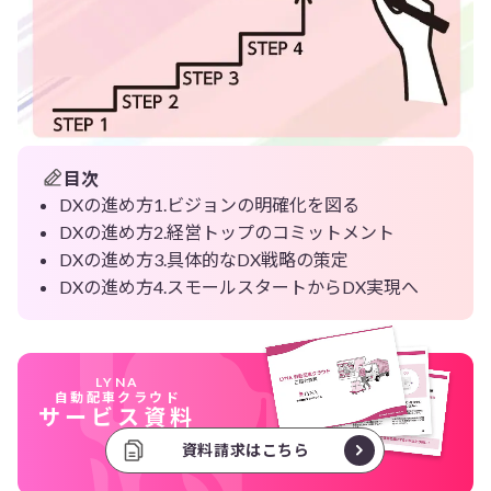
目次
DXの進め方1.ビジョンの明確化を図る
DXの進め方2.経営トップのコミットメント
DXの進め方3.具体的なDX戦略の策定
DXの進め方4.スモールスタートからDX実現へ
LYNA
自動配車クラウド
サービス資料
資料請求はこちら