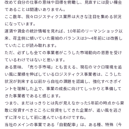
改めて自分の仕事の意味や目標を俯瞰し、見直すには良い機会
であることは間違いありません。
ここ数年、我々ロジスティクス業界は大きな注目を集める状況
になっています。
運賃や賃金の統計情報を見れば、10年前のリーマンショック以
来、荷主側に傾いていた需給のバランスは3～4年前には改善し
ていたことが読み取れます。
ただ、必ずしも全ての事業者がこうした市場動向の恩恵を受け
ているわけではないと思います。
ある意味、「売り手市場」とも言える、現在のマクロ環境を追
い風に業績を伸ばしているロジスティクス事業者は、こうした
状況が到来する以前から自社の課題を認識し、強化すべきポイ
ントを理解した上で、事業の成長に向けてしっかりと準備して
きた事業者であると感じます。
つまり、まだはっきりとは先が見えなかった5年前の時点から果
敢に投資すべきところに投資をしてきた企業が、追い風を逃さ
ずに洋々として前に進んでいるわけですね。
当社のメインの事業である「自動配車」は、ある種、特殊（今