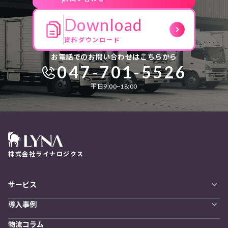
Download
資料ダウンロード
お電話でのお問い合わせはこちらから
047-701-5526
平日9:00~18:00
株式会社ライナロジクス
サービス
自動配車システム
導入事例
LYNA DXプラットフォーム
導入企業一覧
発着管理オプション
物流コラム
導入をご検討の方へ
訪問計画