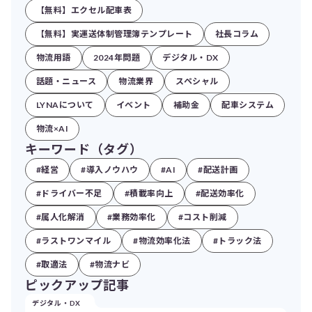
【無料】エクセル配車表
【無料】実運送体制管理簿テンプレート
社長コラム
物流用語
2024年問題
デジタル・DX
話題・ニュース
物流業界
スペシャル
LYNAについて
イベント
補助金
配車システム
物流×AI
キーワード（タグ）
#経営
#導入ノウハウ
#AI
#配送計画
#ドライバー不足
#積載率向上
#配送効率化
#属人化解消
#業務効率化
#コスト削減
#ラストワンマイル
#物流効率化法
#トラック法
#取適法
#物流ナビ
ピックアップ記事
デジタル・DX