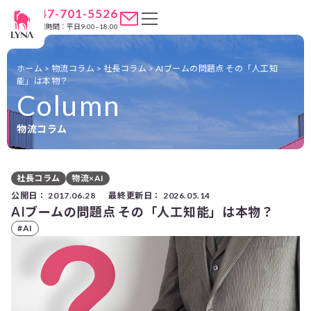
047-701-5526
営業時間：平日9:00~18:00
ホーム
>
物流コラム
>
社長コラム
>
AIブームの問題点 その「人工知
能」は本物？
Column
物流コラム
社長コラム
物流×AI
公開日：
2017.06.28
最終更新日：
2026.05.14
AIブームの問題点 その「人工知能」は本物？
#AI