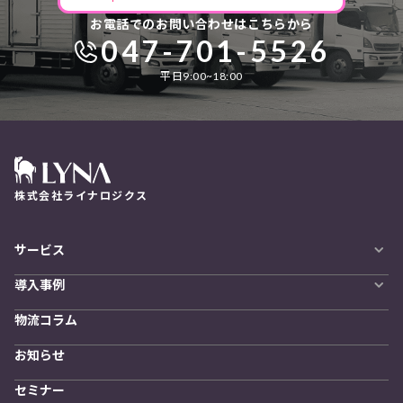
お電話でのお問い合わせはこちらから
047-701-5526
平日9:00~18:00
株式会社ライナロジクス
サービス
自動配車システム
導入事例
LYNA DXプラットフォーム
導入企業一覧
発着管理オプション
物流コラム
導入をご検討の方へ
訪問計画
物流拠点最適化
お知らせ
開発者向けサービス
セミナー