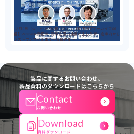
12月2日（火）～12月5日（金）：【期間限定アーカイブ配
信】WMS×自動配車×動態管理の連携が生む革新～倉庫内から
ラストワンマイルまで一貫最適化～
製品に関するお問い合わせ、
製品資料のダウンロードはこちらから
Contact
お問い合わせ
Download
資料ダウンロード