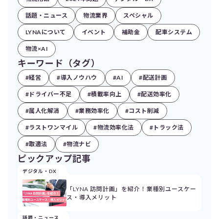
話題・ニュース
物流業界
スペシャル
LYNAについて
イベント
補助金
配車システム
物流×AI
キーワード（タグ）
#経営
#導入ノウハウ
#AI
#配送計画
#ドライバー不足
#積載率向上
#配送効率化
#属人化解消
#業務効率化
#コスト削減
#ラストワンマイル
#物流効率化法
#トラック法
#取適法
#物流ナビ
ピックアップ記事
デジタル・DX
「LYNA 訪問計画」を紹介！業種別ユースケー
ス・導入メリット
話題・ニュース