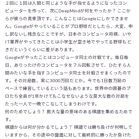
２回に１回は人間と同じような手が指せるようになったコン
ピューターを作って、次にDeepMindが何をやったか？ ここか
らが彼らの真骨頂です。こんなことはGoogleにしかできませ
ん。Googleがやっていることがプロ野球だとしたら、大変、申
し訳ないし残念なことですが、日本のコンピュータ将棋、いや
IT業界がやってきたことは小学生が空き地でやってる野球もど
きだというくらいに差があります。
Googleがやったことはコンピュータ同士の対戦です。毎日毎
日、ありったけのコンピュータをフル回転させて、ひたすら人
間みたいな手を指すコンピュータ同士を対戦させまくったので
す。その対局数、実に3000万回だとか。今でも1日数万局の
ペースで練習しているという話もあります。世界中の囲碁のプ
ロたち全員が1年かけてもこなせないような莫大な数の対局を
たった一人で一晩でこなしてしまうわけです。
何のためでしょう？ 膨大な量の意味のある棋譜を集めるためで
す。
棋譜からは何が分かるでしょう？ 棋譜では勝ち負けが判明して
いますから、その途中の盤面に対して最終的に勝ったか負けた