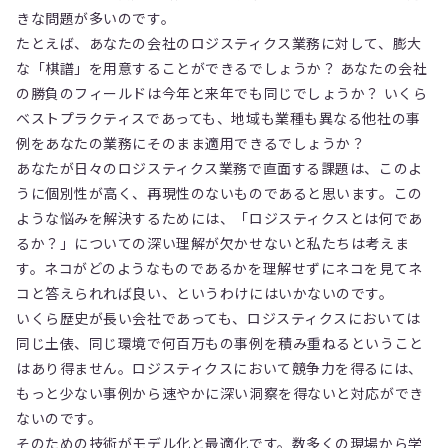
きな問題が多いのです。
たとえば、あなたの会社のロジスティクス業務に対して、膨大
な「棋譜」を用意することができるでしょうか？ あなたの会社
の勝負のフィールドは今年と来年でも同じでしょうか？ いくら
ベストプラクティスであっても、地域も業種も異なる他社の事
例をあなたの業務にそのまま適用できるでしょうか？
あなたが日々のロジスティクス業務で直面する課題は、このよ
うに個別性が高く、再現性のないものであると思います。この
ような悩みを解決するためには、「ロジスティクスとは何であ
るか？」についての深い理解が欠かせないと私たちは考えま
す。ネコがどのようなものであるかを理解せずにネコを見てネ
コと答えられれば良い、というわけにはいかないのです。
いくら歴史が長い会社であっても、ロジスティクスにおいては
同じ土俵、同じ環境で何百万もの事例を積み重ねるということ
はあり得ません。ロジスティクスにおいて競争力を得るには、
もっと少ない事例から速やかに深い洞察を得ないと対応ができ
ないのです。
そのための技術がモデル化と最適化です。数多くの現場から学