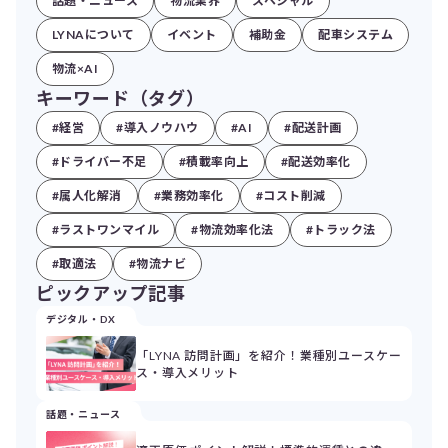
話題・ニュース
物流業界
スペシャル
LYNAについて
イベント
補助金
配車システム
物流×AI
キーワード（タグ）
#経営
#導入ノウハウ
#AI
#配送計画
#ドライバー不足
#積載率向上
#配送効率化
#属人化解消
#業務効率化
#コスト削減
#ラストワンマイル
#物流効率化法
#トラック法
#取適法
#物流ナビ
ピックアップ記事
デジタル・DX
「LYNA 訪問計画」を紹介！業種別ユースケー
ス・導入メリット
話題・ニュース