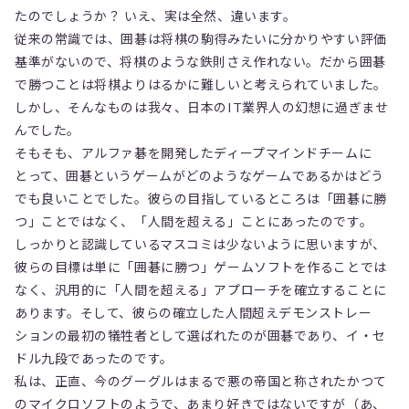
たのでしょうか？ いえ、実は全然、違います。
従来の常識では、囲碁は将棋の駒得みたいに分かりやすい評価
基準がないので、将棋のような鉄則さえ作れない。だから囲碁
で勝つことは将棋よりはるかに難しいと考えられていました。
しかし、そんなものは我々、日本のIT業界人の幻想に過ぎませ
んでした。
そもそも、アルファ碁を開発したディープマインドチームに
とって、囲碁というゲームがどのようなゲームであるかはどう
でも良いことでした。彼らの目指しているところは「囲碁に勝
つ」ことではなく、「人間を超える」ことにあったのです。
しっかりと認識しているマスコミは少ないように思いますが、
彼らの目標は単に「囲碁に勝つ」ゲームソフトを作ることでは
なく、汎用的に「人間を超える」アプローチを確立することに
あります。そして、彼らの確立した人間超えデモンストレー
ションの最初の犠牲者として選ばれたのが囲碁であり、イ・セ
ドル九段であったのです。
私は、正直、今のグーグルはまるで悪の帝国と称されたかつて
のマイクロソフトのようで、あまり好きではないですが（あ、