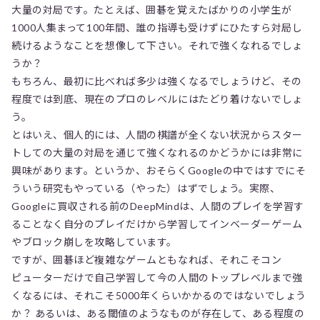
大量の対局です。たとえば、囲碁を覚えたばかりの小学生が
1000人集まって100年間、誰の指導も受けずにひたすら対局し
続けるようなことを想像して下さい。それで強くなれるでしょ
うか？
もちろん、最初に比べれば多少は強くなるでしょうけど、その
程度では到底、現在のプロのレベルにはたどり着けないでしょ
う。
とはいえ、個人的には、人間の棋譜が全くない状況からスター
トしての大量の対局を通じて強くなれるのかどうかには非常に
興味があります。というか、おそらくGoogleの中ではすでにそ
ういう研究もやっている（やった）はずでしょう。実際、
Googleに買収される前のDeepMindは、人間のプレイを学習す
ることなく自分のプレイだけから学習してインベーダーゲーム
やブロック崩しを攻略しています。
ですが、囲碁ほど複雑なゲームともなれば、それこそコン
ピューターだけで自己学習して今の人間のトップレベルまで強
くなるには、それこそ5000年くらいかかるのではないでしょう
か？ あるいは、ある閾値のようなものが存在して、ある程度の