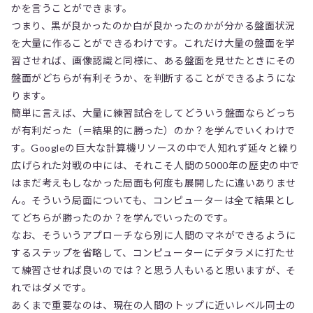
かを言うことができます。
つまり、黒が良かったのか白が良かったのかが分かる盤面状況
を大量に作ることができるわけです。これだけ大量の盤面を学
習させれば、画像認識と同様に、ある盤面を見せたときにその
盤面がどちらが有利そうか、を判断することができるようにな
ります。
簡単に言えば、大量に練習試合をしてどういう盤面ならどっち
が有利だった（＝結果的に勝った）のか？を学んでいくわけで
す。Googleの巨大な計算機リソースの中で人知れず延々と繰り
広げられた対戦の中には、それこそ人間の5000年の歴史の中で
はまだ考えもしなかった局面も何度も展開したに違いありませ
ん。そういう局面についても、コンピューターは全て結果とし
てどちらが勝ったのか？を学んでいったのです。
なお、そういうアプローチなら別に人間のマネができるように
するステップを省略して、コンピューターにデタラメに打たせ
て練習させれば良いのでは？と思う人もいると思いますが、そ
れではダメです。
あくまで重要なのは、現在の人間のトップに近いレベル同士の