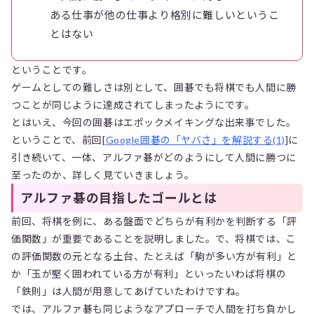
ある仕事が他の仕事より格別に難しいというこ
とはない
ということです。
ゲームとしての難しさは別として、囲碁でも将棋でも人間に勝
つことが同じように達成されてしまったようにです。
とはいえ、今回の囲碁はエポックメイキングな出来事でした。
ということで、前回[
Google囲碁の「ヤバさ」を解説する(1)
]に
引き続いて、一体、アルファ碁がどのようにして人間に勝つに
至ったのか、詳しく見ていきましょう。
アルファ碁の目指したゴールとは
前回、将棋を例に、ある盤面でどちらが有利かを判断する「評
価関数」が重要であることを説明しました。で、将棋では、こ
の評価関数の元となる土台、たとえば「駒が多い方が有利」と
か「玉が堅く囲われている方が有利」といったいわば将棋の
「鉄則」は人間が用意してあげていたわけですね。
では、アルファ碁も同じようなアプローチで人間を打ち負かし