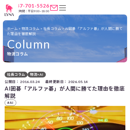
047-701-5526
営業時間：平日9:00~18:00
ホーム
>
物流コラム
>
社長コラム
>
AI囲碁「アルファ碁」が人間に勝て
た理由を徹底解説
Column
物流コラム
社長コラム
物流×AI
公開日：
2016.03.24
最終更新日：
2026.05.14
AI囲碁「アルファ碁」が人間に勝てた理由を徹底
解説
#AI