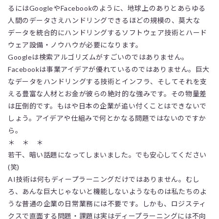
るにはGoogleやFacebookのように、地球上のありとあらゆる
人間のデータさえハンドリングできるほどの規模の、莫大な
データを統合的にハンドリングするソフトウェア技術とハード
ウェア設備・ノウハウが必要になります。
Googleは検索アルゴリズムがすごいのではありません。
Facebookは事業アイデアが優れているのではありません。巨大
なデータをハンドリングする技術とインフラ、そしてそれを支
える豊富な人材とお金が彼らの絶対的な強みです。その物量差
は圧倒的です。もはや日本の企業が追い付くことはできないで
しょう。アイデアや仕組みで何とかなる問題ではないのですか
ら。
＊ ＊ ＊
若干、暗い話題になってしまいました。でも安心してください
(笑)
AI技術は何もディープラーニングだけではありません。むし
ろ、あんな巨大じゃないと機能しないようなものは私たちのよ
うな普通の企業の日常業務には不要です。しかも、ロジスティ
クスで直面する問題・課題は実はディープラーニングには不向