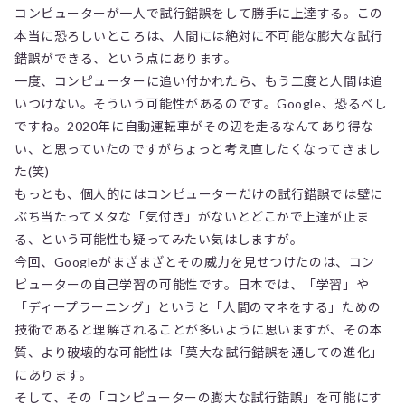
コンピューターが一人で試行錯誤をして勝手に上達する。この
本当に恐ろしいところは、人間には絶対に不可能な膨大な試行
錯誤ができる、という点にあります。
一度、コンピューターに追い付かれたら、もう二度と人間は追
いつけない。そういう可能性があるのです。Google、恐るべし
ですね。2020年に自動運転車がその辺を走るなんてあり得な
い、と思っていたのですがちょっと考え直したくなってきまし
た(笑)
もっとも、個人的にはコンピューターだけの試行錯誤では壁に
ぶち当たってメタな「気付き」がないとどこかで上達が止ま
る、という可能性も疑ってみたい気はしますが。
今回、Googleがまざまざとその威力を見せつけたのは、コン
ピューターの自己学習の可能性です。日本では、「学習」や
「ディープラーニング」というと「人間のマネをする」ための
技術であると理解されることが多いように思いますが、その本
質、より破壊的な可能性は「莫大な試行錯誤を通しての進化」
にあります。
そして、その「コンピューターの膨大な試行錯誤」を可能にす