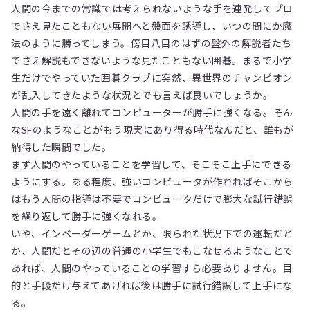
人間の今までの常識では考えられないような手を連発してプロ
でさえ見たこともない展開へと盤面を誘導し、いつの間にか魔
法のように勝ってしまう。傍目八目のはずの盤外の解説者たち
でさえ解説もできないような見たこともない囲碁。まるで小学
生だけでやっていた囲碁クラブに突然、異世界のチャンピオン
が乱入してきたような状況とでも言えば良いでしょうか。
人間の手を遠く離れてコンピューターが勝手に強くなる。そん
なSFのようなことがもう現実にあり得る時代なんだと、誰もが
納得した瞬間でした。
まず人間のやっていることを学習して、そこそこ上手にできる
ようにする。ある程度、強いコンピュータが作れればそこから
はもう人間の指導は不要でコンピュータだけで膨大な試行錯誤
を繰り返して勝手に強くなれる。
いや、インベーダーゲームとか、限られた状況下での運転だと
か、人間だとその辺の普通の小学生でもこなせるようなことで
あれば、人間のやっていることの学習すら必要ありません。目
的と手段だけ与えてあげれば後は勝手に試行錯誤して上手にな
る。