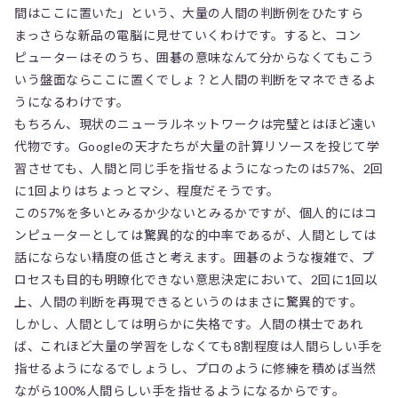
間はここに置いた」という、大量の人間の判断例をひたすら
まっさらな新品の電脳に見せていくわけです。すると、コン
ピューターはそのうち、囲碁の意味なんて分からなくてもこう
いう盤面ならここに置くでしょ？と人間の判断をマネできるよ
うになるわけです。
もちろん、現状のニューラルネットワークは完璧とはほど遠い
代物です。Googleの天才たちが大量の計算リソースを投じて学
習させても、人間と同じ手を指せるようになったのは57%、2回
に1回よりはちょっとマシ、程度だそうです。
この57%を多いとみるか少ないとみるかですが、個人的にはコ
ンピューターとしては驚異的な的中率であるが、人間としては
話にならない精度の低さと考えます。囲碁のような複雑で、プ
ロセスも目的も明瞭化できない意思決定において、2回に1回以
上、人間の判断を再現できるというのはまさに驚異的です。
しかし、人間としては明らかに失格です。人間の棋士であれ
ば、これほど大量の学習をしなくても8割程度は人間らしい手を
指せるようになるでしょうし、プロのように修練を積めば当然
ながら100%人間らしい手を指せるようになるからです。