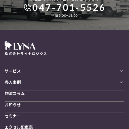
047-701-5526
平日9:00~18:00
株式会社ライナロジクス
サービス
自動配車システム
導入事例
LYNA DXプラットフォーム
導入企業一覧
発着管理オプション
物流コラム
導入をご検討の方へ
訪問計画
物流拠点最適化
お知らせ
開発者向けサービス
セミナー
エクセル配車表