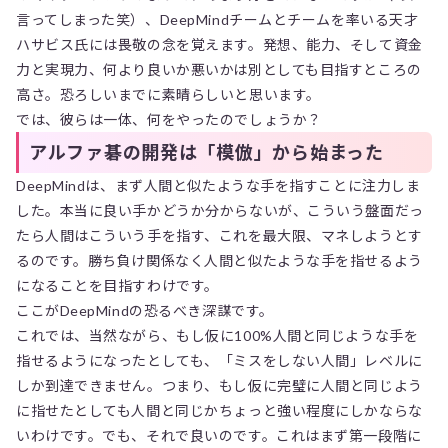
言ってしまった笑）、DeepMindチームとチームを率いる天才
ハサビス氏には畏敬の念を覚えます。発想、能力、そして資金
力と実現力、何より良いか悪いかは別としても目指すところの
高さ。恐ろしいまでに素晴らしいと思います。
では、彼らは一体、何をやったのでしょうか？
アルファ碁の開発は「模倣」から始まった
DeepMindは、まず人間と似たような手を指すことに注力しま
した。本当に良い手かどうか分からないが、こういう盤面だっ
たら人間はこういう手を指す、これを最大限、マネしようとす
るのです。勝ち負け関係なく人間と似たような手を指せるよう
になることを目指すわけです。
ここがDeepMindの恐るべき深謀です。
これでは、当然ながら、もし仮に100%人間と同じような手を
指せるようになったとしても、「ミスをしない人間」レベルに
しか到達できません。つまり、もし仮に完璧に人間と同じよう
に指せたとしても人間と同じかちょっと強い程度にしかならな
いわけです。でも、それで良いのです。これはまず第一段階に