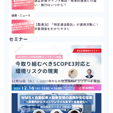
適正原価 ポイント解説！標準的運賃との違
い・施行はいつから？
話題・ニュース
【取適法】「特定運送委託」が適用対象に！
対象類型をわかりやすく
セミナー
12月16日（火）：-2025年からの物流規制アップデート解説-
今取り組むべきSCOPE3対応と環境リスクの現実