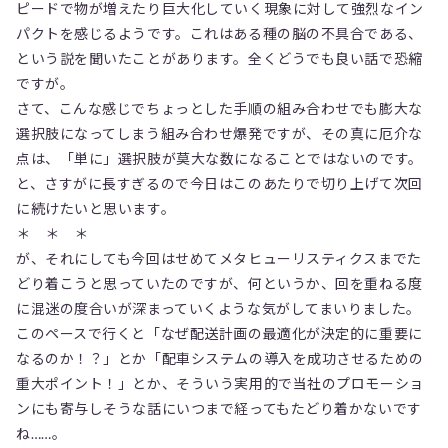
ピードで物が増えたり巨大化していく現象に対して強烈なイン
パクトを感じるようです。これはある種の脳の不具合である、
という説を聞いたことがあります。全くどうでも良い話で恐縮
ですが。
さて、こんな感じでちょっとした手順の組み合わせでも膨大な
選択肢になってしまう組み合わせ爆発ですが、その真に厄介な
点は、「単に」選択肢が莫大な数になることではないのです。
と、さすがに長すぎるので今日はこのあたりで切り上げて次回
に続けたいと思います。
＊ ＊ ＊
が、それにしても今回はせめてメタヒューリスティクスまでた
どり着こうと思っていたのですが、何というか、回を重ねる度
に混迷の度合いが深まっていくような気がしてまいりました。
このペースで行くと「なぜ配送計画の最適化が決定的に重要に
なるのか！？」とか「配車システムの導入を成功させるための
重大ポイント！」とか、そういう実用的で当社のプロモーショ
ンにも寄与しそうな話にいつまで経ってもたどり着かないです
ね……。