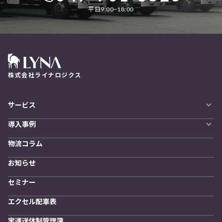
平日9:00~18:00
株式会社ライナロジクス
サービス
自動配車システム
導入事例
LYNA DXプラットフォーム
導入企業一覧
発着管理オプション
物流コラム
導入をご検討の方へ
訪問計画
物流拠点最適化
お知らせ
開発者向けサービス
セミナー
エクセル配車表
実運送体制管理簿