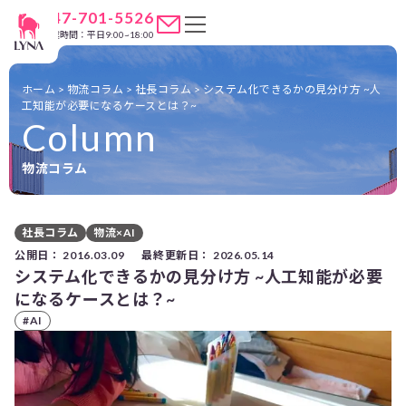
047-701-5526
営業時間：平日9:00~18:00
ホーム
>
物流コラム
>
社長コラム
>
システム化できるかの見分け方 ~人
工知能が必要になるケースとは？~
Column
物流コラム
社長コラム
物流×AI
公開日：
2016.03.09
最終更新日：
2026.05.14
システム化できるかの見分け方 ~人工知能が必要
になるケースとは？~
#AI