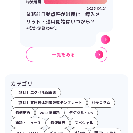
物流用語
2025.09.24
業務前自動点呼が制度化！導入メ
リット・運用開始はいつから？
#経営
#業務効率化
一覧をみる
カテゴリ
【無料】エクセル配車表
【無料】実運送体制管理簿テンプレート
社長コラム
物流用語
2024年問題
デジタル・DX
話題・ニュース
物流業界
スペシャル
LYNAについて
イベント
補助金
配車システム