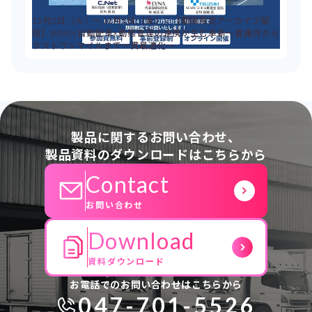
12月2日（火）～12月5日（金）：【期間限定アーカイブ配
信】WMS×自動配車×動態管理の連携が生む革新～倉庫内から
ラストワンマイルまで一貫最適化～
製品に関するお問い合わせ、
製品資料のダウンロードはこちらから
Contact
お問い合わせ
Download
資料ダウンロード
お電話でのお問い合わせはこちらから
047-701-5526