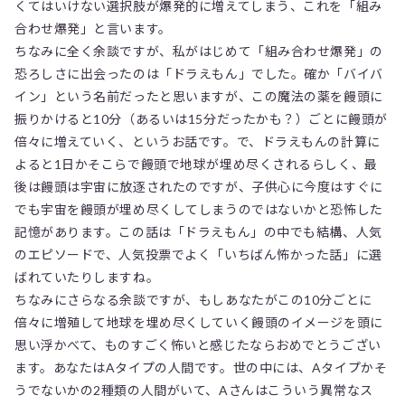
くてはいけない選択肢が爆発的に増えてしまう、これを「組み
合わせ爆発」と言います。
ちなみに全く余談ですが、私がはじめて「組み合わせ爆発」の
恐ろしさに出会ったのは「ドラえもん」でした。確か「バイバ
イン」という名前だったと思いますが、この魔法の薬を饅頭に
振りかけると10分（あるいは15分だったかも？）ごとに饅頭が
倍々に増えていく、というお話です。で、ドラえもんの計算に
よると1日かそこらで饅頭で地球が埋め尽くされるらしく、最
後は饅頭は宇宙に放逐されたのですが、子供心に今度はすぐに
でも宇宙を饅頭が埋め尽くしてしまうのではないかと恐怖した
記憶があります。この話は「ドラえもん」の中でも結構、人気
のエピソードで、人気投票でよく「いちばん怖かった話」に選
ばれていたりしますね。
ちなみにさらなる余談ですが、もしあなたがこの10分ごとに
倍々に増殖して地球を埋め尽くしていく饅頭のイメージを頭に
思い浮かべて、ものすごく怖いと感じたならおめでとうござい
ます。あなたはAタイプの人間です。世の中には、Aタイプかそ
うでないかの2種類の人間がいて、Aさんはこういう異常なス