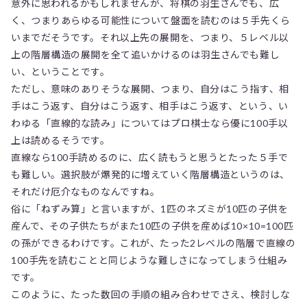
意外に思われるかもしれませんが、将棋の羽生さんでも、広
く、つまりあらゆる可能性について盤面を読むのは５手先くら
いまでだそうです。それ以上先の展開を、つまり、５レベル以
上の階層構造の展開を全て追いかけるのは羽生さんでも難し
い、ということです。
ただし、意味のありそうな展開、つまり、自分はこう指す、相
手はこう返す、自分はこう返す、相手はこう返す、という、い
わゆる「直線的な読み」についてはプロ棋士なら優に100手以
上は読めるそうです。
直線なら100手読めるのに、広く読もうと思うとたった５手で
も難しい。選択肢が爆発的に増えていく階層構造というのは、
それだけ厄介なものなんですね。
俗に「ねずみ算」と言いますが、1匹のネズミが10匹の子供を
産んで、その子供たちがまた10匹の子供を産めば10×10=100匹
の孫ができるわけです。これが、たった2レベルの階層で直線の
100手先を読むことと同じような難しさになってしまう仕組み
です。
このように、たった数回の手順の組み合わせでさえ、検討しな