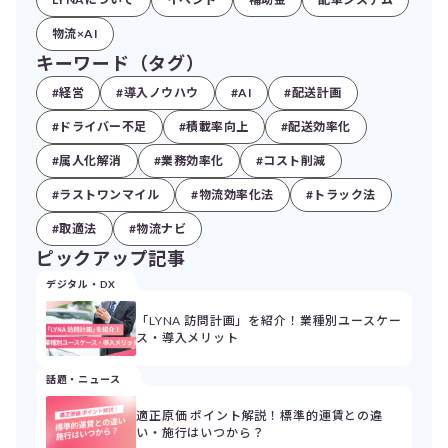
物流×AI
キーワード（タグ）
#経営
#導入ノウハウ
#AI
#配送計画
#ドライバー不足
#積載率向上
#配送効率化
#属人化解消
#業務効率化
#コスト削減
#ラストワンマイル
#物流効率化法
#トラック法
#取適法
#物流ナビ
ピックアップ記事
デジタル・DX
「LYNA 訪問計画」を紹介！業種別ユースケー
ス・導入メリット
話題・ニュース
適正原価 ポイント解説！標準的運賃との違
い・施行はいつから？