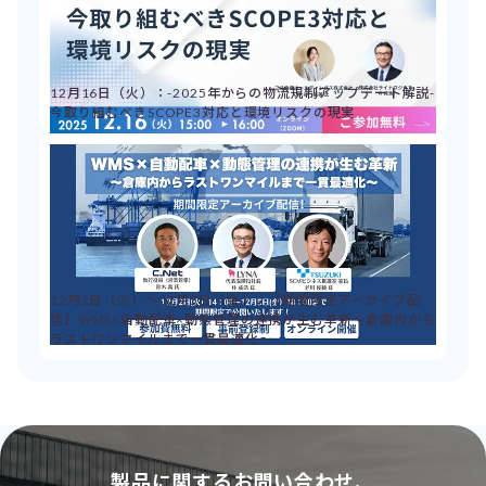
12月16日（火）：-2025年からの物流規制アップデート解説-
今取り組むべきSCOPE3対応と環境リスクの現実
12月2日（火）～12月5日（金）：【期間限定アーカイブ配
信】WMS×自動配車×動態管理の連携が生む革新～倉庫内から
ラストワンマイルまで一貫最適化～
製品に関するお問い合わせ、