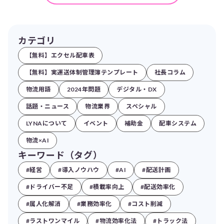
カテゴリ
【無料】エクセル配車表
【無料】実運送体制管理簿テンプレート
社長コラム
物流用語
2024年問題
デジタル・DX
話題・ニュース
物流業界
スペシャル
LYNAについて
イベント
補助金
配車システム
物流×AI
キーワード（タグ）
#経営
#導入ノウハウ
#AI
#配送計画
#ドライバー不足
#積載率向上
#配送効率化
#属人化解消
#業務効率化
#コスト削減
#ラストワンマイル
#物流効率化法
#トラック法