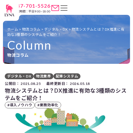
047-701-5526
営業時間：平日9:00~18:00
ホーム
>
物流コラム
>
デジタル・DX
>
物流システムとは？DX推進に有
効な3種類のシステムをご紹介！
Column
物流コラム
デジタル・DX
物流業界
配車システム
公開日：
2021.08.25
最終更新日：
2026.05.18
物流システムとは？DX推進に有効な3種類のシス
テムをご紹介！
#導入ノウハウ
#業務効率化