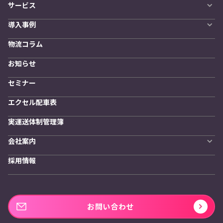
サービス
自動配車システム
導入事例
LYNA DXプラットフォーム
導入企業一覧
発着管理オプション
物流コラム
導入をご検討の方へ
訪問計画
物流拠点最適化
お知らせ
開発者向けサービス
セミナー
エクセル配車表
実運送体制管理簿
会社案内
会社概要
採用情報
私たちの想い
お問い合わせ