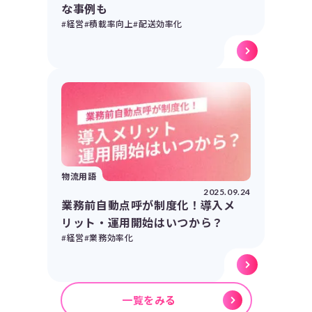
な事例も
#経営
#積載率向上
#配送効率化
物流用語
2025.09.24
業務前自動点呼が制度化！導入メ
リット・運用開始はいつから？
#経営
#業務効率化
一覧をみる