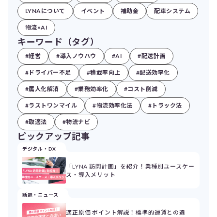
LYNAについて
イベント
補助金
配車システム
物流×AI
キーワード（タグ）
#経営
#導入ノウハウ
#AI
#配送計画
#ドライバー不足
#積載率向上
#配送効率化
#属人化解消
#業務効率化
#コスト削減
#ラストワンマイル
#物流効率化法
#トラック法
#取適法
#物流ナビ
ピックアップ記事
デジタル・DX
「LYNA 訪問計画」を紹介！業種別ユースケー
ス・導入メリット
話題・ニュース
適正原価 ポイント解説！標準的運賃との違