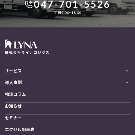
047-701-5526
平日9:00~18:00
株式会社ライナロジクス
サービス
自動配車システム
導入事例
LYNA DXプラットフォーム
導入企業一覧
発着管理オプション
物流コラム
導入をご検討の方へ
訪問計画
物流拠点最適化
お知らせ
開発者向けサービス
セミナー
エクセル配車表