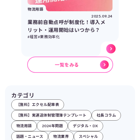
物流用語
2025.09.24
業務前自動点呼が制度化！導入メ
リット・運用開始はいつから？
#経営
#業務効率化
一覧をみる
カテゴリ
【無料】エクセル配車表
【無料】実運送体制管理簿テンプレート
社長コラム
物流用語
2024年問題
デジタル・DX
話題・ニュース
物流業界
スペシャル