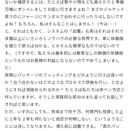
ないか確認するには、たとえば靴や小物なども揃えたりと準備
万端にオシャレをしてお店に行きますよね？ まさかジャケット
買うのにジャージにサンダルで合わせに行ったりはしないです
よね？ もちろん、私はそんなことはしません！（今は･･･）
と、それはともかく、システムの「試着」も実はそれはそれで
洋服以上にいろいろとノウハウの必要な世界です。単に体験版
を借りて使えば分かる、とかそんな簡単なものではないので
す。（ですので、私たちは基本的には教育なしの無償の体験版
というものはお客様の利益にならないのでやめてしまいまし
た）
実際にパッケージのフィッティングをどのように行えば良いの
か？合う合わないはどのようなプロセスで評価を行い、どのよ
うにすれば見極められるのか？ たとえば私たちは赤ペン方式と
呼んでいますが、そうした実践的な部分はまた追ってお話しで
きればと思います。
ただ、いずれにしても、完成まで何千万、何億円も投資した上
に１年も２年も待たないと成否が判明しない、というようなこ
とには決してなりません。導入前に試着できる。「真のパッ