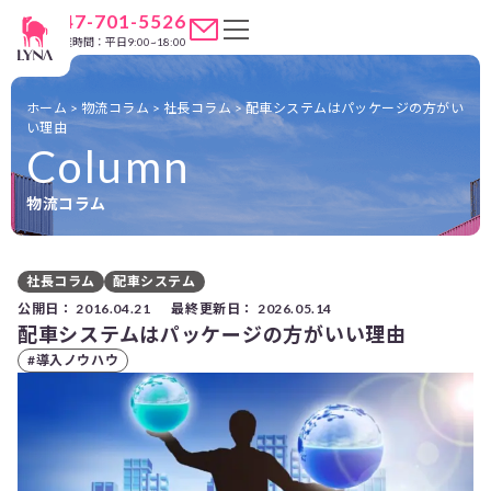
047-701-5526
営業時間：平日9:00~18:00
ホーム
>
物流コラム
>
社長コラム
>
配車システムはパッケージの方がい
い理由
Column
物流コラム
社長コラム
配車システム
公開日：
2016.04.21
最終更新日：
2026.05.14
配車システムはパッケージの方がいい理由
#導入ノウハウ