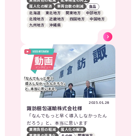
業務負担の軽減
配車精度の向上
属人化の解消
車両台数の削減
食品
北海道
東北地方
関東地方
中部地方
北陸地方
近畿地方
四国地方
中国地方
九州地方
沖縄県
2025.01.28
諏訪梱包運輸株式会社様
「なんでもっと早く導入しなかったん
だろう」と、本当に思います
業務負担の軽減
属人化の解消
業務量の平準化
関東地方
その他