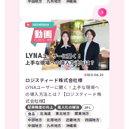
中国地方
九州地方
沖縄県
2023.06.22
ロジスティード株式会社様
LYNAユーザーに聞く！上手な現場へ
の導入方法とは？【ロジスティード株
式会社様】
配車精度の向上
属人化の解消
3PL
北海道
東北地方
関東地方
食品
中部地方
北陸地方
近畿地方
四国地方
中国地方
九州地方
沖縄県