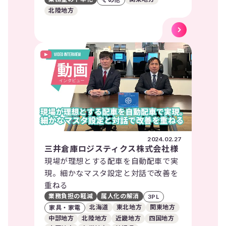
北陸地方
2024.02.27
三井倉庫ロジスティクス株式会社様
現場が理想とする配車を自動配車で実
現。細かなマスタ設定と対話で改善を
重ねる
業務負担の軽減
属人化の解消
3PL
北海道
東北地方
関東地方
家具・家電
中部地方
北陸地方
近畿地方
四国地方