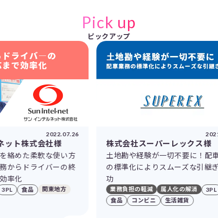
Pick up
ピックアップ
2021.08.27
株式会社スーパーレックス様
株式会社ロ
土地勘や経験が一切不要に！配車業務
配車業務に
の標準化によりスムーズな引継ぎに成
90％の削
業務負担の軽
功
属人化の解消
業務負担の軽減
属人化の解消
3PL
食品
コンビニ
生活雑貨