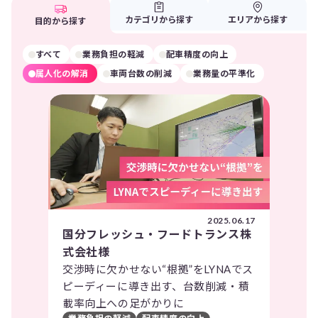
カテゴリから探す
エリアから探す
目的から探す
すべて
業務負担の軽減
配車精度の向上
属人化の解消
車両台数の削減
業務量の平準化
2025.06.17
国分フレッシュ・フードトランス株
式会社様
交渉時に欠かせない“根拠”をLYNAでス
ピーディーに導き出す、台数削減・積
載率向上への足がかりに