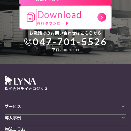
Download
資料ダウンロード
お電話でのお問い合わせはこちらから
047-701-5526
平日9:00~18:00
株式会社ライナロジクス
サービス
自動配車システム
導入事例
LYNA DXプラットフォーム
導入企業一覧
発着管理オプション
物流コラム
導入をご検討の方へ