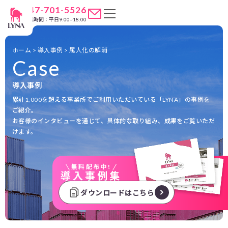
047-701-5526
営業時間：平日9:00~18:00
ホーム
>
導入事例
>
属人化の解消
Case
導入事例
累計1,000を超える事業所でご利用いただいている「LYNA」の事例を
ご紹介。
お客様のインタビューを通じて、具体的な取り組み、成果をご覧いただ
けます。
無料配布中!
導入事例集
ダウンロードはこちら