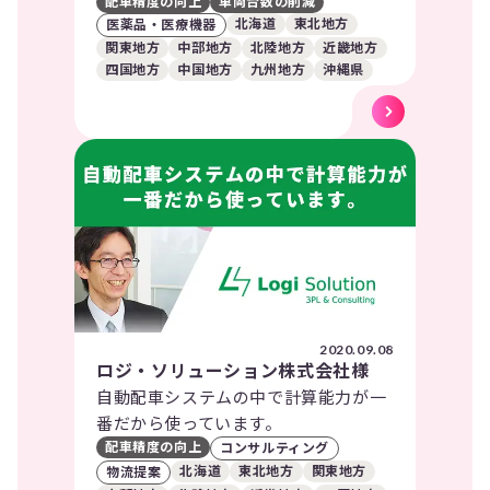
配車精度の向上
車両台数の削減
北海道
東北地方
医薬品・医療機器
関東地方
中部地方
北陸地方
近畿地方
四国地方
中国地方
九州地方
沖縄県
2020.09.08
ロジ・ソリューション株式会社様
自動配車システムの中で計算能力が一
番だから使っています。
配車精度の向上
コンサルティング
北海道
東北地方
関東地方
物流提案