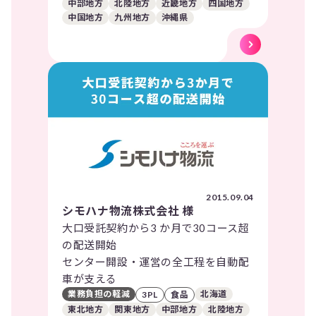
中部地方
北陸地方
近畿地方
四国地方
中国地方
九州地方
沖縄県
2015.09.04
シモハナ物流株式会社 様
大口受託契約から3 か月で30コース超
の配送開始
センター開設・運営の全工程を自動配
車が支える
業務負担の軽減
北海道
3PL
食品
東北地方
関東地方
中部地方
北陸地方