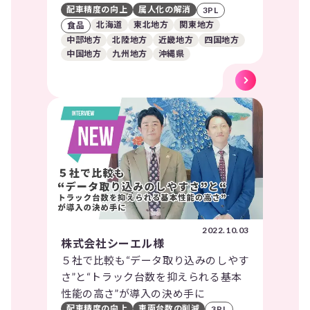
配車精度の向上
属人化の解消
3PL
北海道
東北地方
関東地方
食品
中部地方
北陸地方
近畿地方
四国地方
中国地方
九州地方
沖縄県
2022.10.03
株式会社シーエル様
５社で比較も“データ取り込みのしやす
さ”と“トラック台数を抑えられる基本
性能の高さ”が導入の決め手に
配車精度の向上
車両台数の削減
3PL