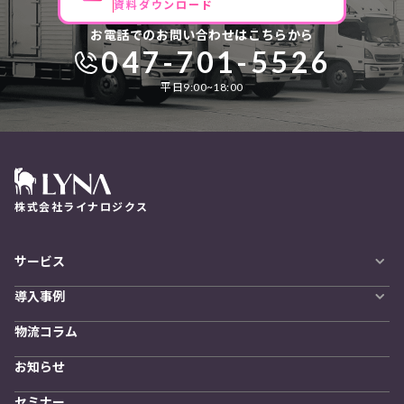
資料ダウンロード
お電話でのお問い合わせはこちらから
047-701-5526
平日9:00~18:00
株式会社ライナロジクス
サービス
自動配車システム
導入事例
LYNA DXプラットフォーム
導入企業一覧
発着管理オプション
物流コラム
導入をご検討の方へ
訪問計画
物流拠点最適化
お知らせ
開発者向けサービス
セミナー