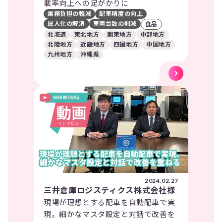
載率向上への足がかりに
業務負担の軽減
配車精度の向上
属人化の解消
車両台数の削減
食品
北海道
東北地方
関東地方
中部地方
北陸地方
近畿地方
四国地方
中国地方
九州地方
沖縄県
2024.02.27
三井倉庫ロジスティクス株式会社様
現場が理想とする配車を自動配車で実
現。細かなマスタ設定と対話で改善を