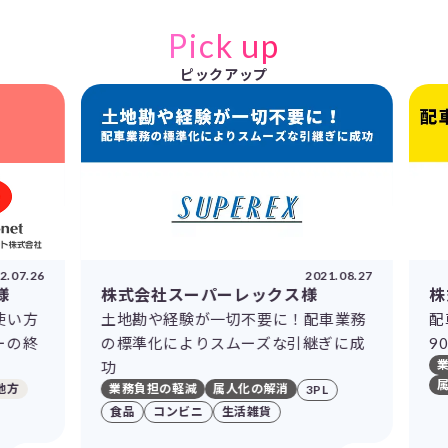
Pick up
ピックアップ
2021.08.27
株式会社スーパーレックス様
株式会社ロ
土地勘や経験が一切不要に！配車業務
配車業務に
の標準化によりスムーズな引継ぎに成
90％の削
業務負担の軽
功
属人化の解消
業務負担の軽減
属人化の解消
3PL
食品
コンビニ
生活雑貨