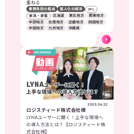
重ねる
業務負担の軽減
属人化の解消
3PL
北海道
東北地方
関東地方
家具・家電
中部地方
北陸地方
近畿地方
四国地方
中国地方
九州地方
沖縄県
2023.06.22
ロジスティード株式会社様
LYNAユーザーに聞く！上手な現場へ
の導入方法とは？【ロジスティード株
式会社様】