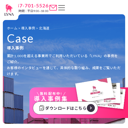
047-701-5526
営業時間：平日9:00~18:00
ホーム
>
導入事例
>
北海道
Case
導入事例
累計1,000を超える事業所でご利用いただいている「LYNA」の事例を
ご紹介。
お客様のインタビューを通じて、具体的な取り組み、成果をご覧いただ
けます。
無料配布中!
導入事例集
ダウンロードはこちら