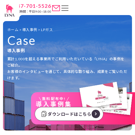
047-701-5526
営業時間：平日9:00~18:00
ホーム
>
導入事例
>
LPガス
Case
導入事例
累計1,000を超える事業所でご利用いただいている「LYNA」の事例を
ご紹介。
お客様のインタビューを通じて、具体的な取り組み、成果をご覧いただ
けます。
無料配布中!
導入事例集
ダウンロードはこちら