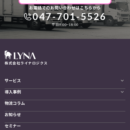
お電話でのお問い合わせはこちらから
047-701-5526
平日9:00~18:00
株式会社ライナロジクス
サービス
自動配車システム
導入事例
LYNA DXプラットフォーム
導入企業一覧
発着管理オプション
物流コラム
導入をご検討の方へ
訪問計画
物流拠点最適化
お知らせ
開発者向けサービス
セミナー