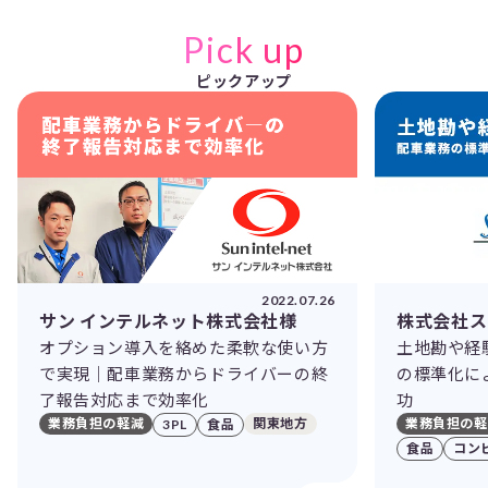
Pick up
ピックアップ
2022.07.26
サン インテルネット株式会社様
株式会社ス
オプション導入を絡めた柔軟な使い方
土地勘や経
で実現｜配車業務からドライバーの終
の標準化に
了報告対応まで効率化
功
業務負担の軽減
関東地方
業務負担の軽
3PL
食品
食品
コン