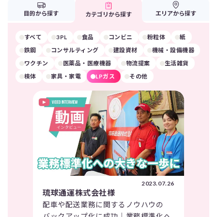
目的から探す
エリアから探す
カテゴリから探す
すべて
3PL
食品
コンビニ
粉粒体
紙
鉄鋼
コンサルティング
建設資材
機械・設備機器
ワクチン
医薬品・医療機器
物流提案
生活雑貨
検体
家具・家電
LPガス
その他
2023.07.26
琉球通運株式会社様
配車や配送業務に関するノウハウの
バックアップ化に成功｜業務標準化へ