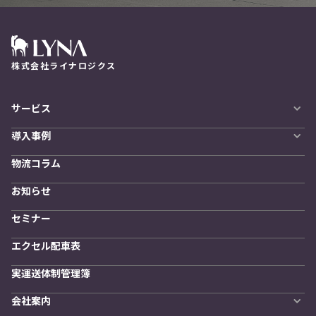
株式会社ライナロジクス
サービス
自動配車システム
導入事例
LYNA DXプラットフォーム
導入企業一覧
発着管理オプション
物流コラム
導入をご検討の方へ
訪問計画
物流拠点最適化
お知らせ
開発者向けサービス
セミナー
エクセル配車表
実運送体制管理簿
会社案内