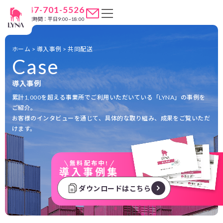
047-701-5526
営業時間：平日9:00~18:00
ホーム
>
導入事例
>
共同配送
Case
導入事例
累計1,000を超える事業所でご利用いただいている「LYNA」の事例を
ご紹介。
お客様のインタビューを通じて、具体的な取り組み、成果をご覧いただ
けます。
無料配布中!
導入事例集
ダウンロードはこちら