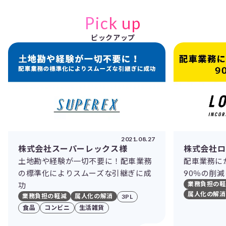
Pick up
ピックアップ
2021.08.27
株式会社スーパーレックス様
株式会社ロ
土地勘や経験が一切不要に！配車業務
配車業務に
の標準化によりスムーズな引継ぎに成
90％の削
業務負担の軽
功
属人化の解消
業務負担の軽減
属人化の解消
3PL
食品
コンビニ
生活雑貨