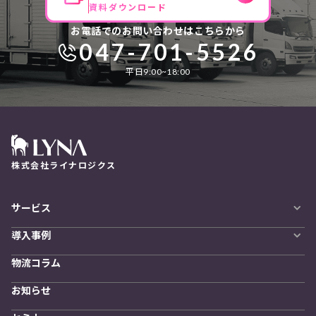
資料ダウンロード
お電話でのお問い合わせはこちらから
047-701-5526
平日9:00~18:00
株式会社ライナロジクス
サービス
自動配車システム
導入事例
LYNA DXプラットフォーム
導入企業一覧
発着管理オプション
物流コラム
導入をご検討の方へ
訪問計画
物流拠点最適化
お知らせ
開発者向けサービス