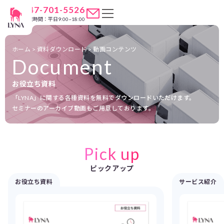
047-701-5526
営業時間：平日9:00~18:00
ホーム
>
資料ダウンロード
>
動画コンテンツ
Document
お役立ち資料
「LYNA」に関する各種資料を無料でダウンロードいただけます。
セミナーのアーカイブ動画もご用意しております。
Pick up
ピックアップ
お役立ち資料
サービス紹介