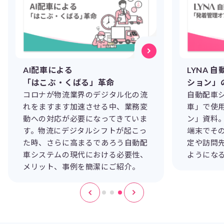
AI配車による
LYNA 
「はこぶ・くばる」革命
ション」
コロナが物流業界のデジタル化の流
自動配車シ
れをますます加速させる中、業務変
車」で使
動への対応が必要になってきていま
ン」資料
す。物流にデジタルシフトが起こっ
端末でそ
た時、さらに高まるであろう自動配
定や訪問
車システムの現代における必要性、
ようにな
メリット、事例を簡潔にご紹介。