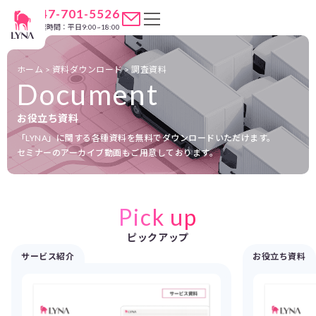
047-701-5526
営業時間：平日9:00~18:00
ホーム
>
資料ダウンロード
>
調査資料
Document
お役立ち資料
「LYNA」に関する各種資料を無料でダウンロードいただけます。
セミナーのアーカイブ動画もご用意しております。
Pick up
ピックアップ
サービス紹介
お役立ち資料