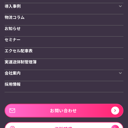
自動配車システム
導入事例
LYNA DXプラットフォーム
導入企業一覧
発着管理オプション
物流コラム
導入をご検討の方へ
訪問計画
物流拠点最適化
お知らせ
開発者向けサービス
セミナー
エクセル配車表
実運送体制管理簿
会社案内
会社概要
採用情報
私たちの想い
お問い合わせ