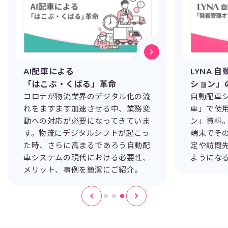
AI配車による
LYNA 
「はこぶ・くばる」革命
ション」
コロナが物流業界のデジタル化の流
自動配車シ
れをますます加速させる中、業務変
車」で使
動への対応が必要になってきていま
ン」資料
す。物流にデジタルシフトが起こっ
端末でそ
た時、さらに高まるであろう自動配
定や訪問
車システムの現代における必要性、
ようにな
メリット、事例を簡潔にご紹介。