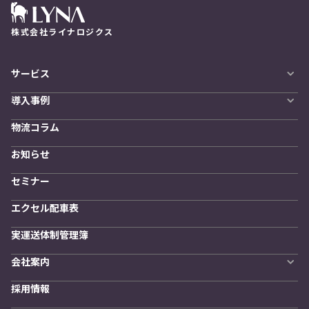
株式会社ライナロジクス
サービス
自動配車システム
導入事例
LYNA DXプラットフォーム
導入企業一覧
発着管理オプション
物流コラム
導入をご検討の方へ
訪問計画
物流拠点最適化
お知らせ
開発者向けサービス
セミナー
エクセル配車表
実運送体制管理簿
会社案内
会社概要
採用情報
私たちの想い