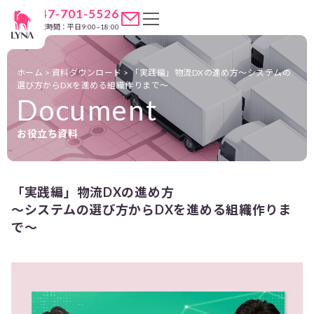
047-701-5526
営業時間：平日9:00~18:00
ホーム
>
資料ダウンロード
>
「実践編」物流DXの進め方
～システムの
選び方からDXを進める組織作りまで～
Document
お役立ち資料
「実践編」物流DXの進め方
～システムの選び方からDXを進める組織作りま
で～