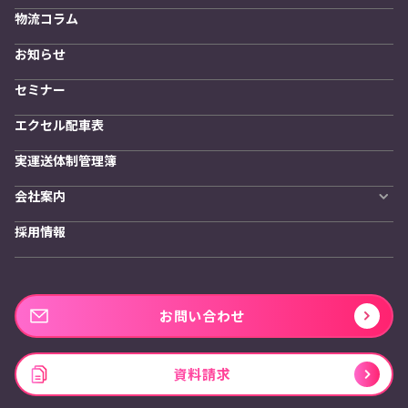
導入企業一覧
発着管理オプション
物流コラム
導入をご検討の方へ
訪問計画
物流拠点最適化
お知らせ
開発者向けサービス
セミナー
エクセル配車表
実運送体制管理簿
会社案内
会社概要
採用情報
私たちの想い
お問い合わせ
資料請求