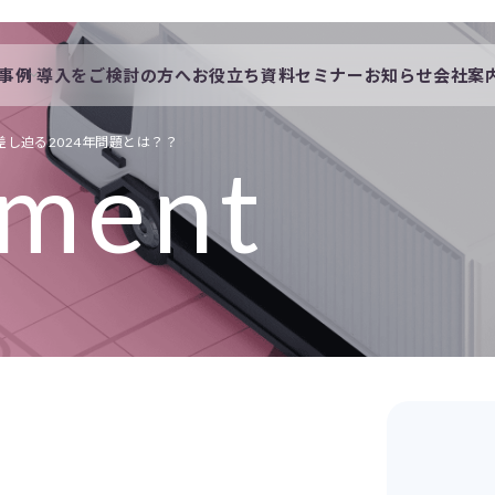
事例
導入をご検討の方へ
お役立ち資料
セミナー
お知らせ
会社案
会社概要
一覧
私たちの想い
差し迫る
2024年問題とは？？
ment
採用情報