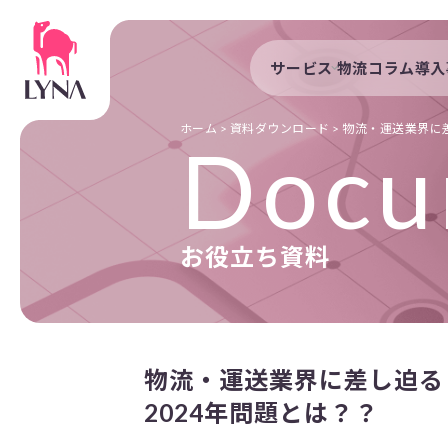
サービス
物流コラム
導入
サービストップ
導入事例
自動配車システム
導入企業
ホーム
>
資料ダウンロード
>
物流・運送業界に
Docu
DXプラットフォーム
発着管理オプション
訪問計画
お役立ち資料
物流拠点最適化
開発者向けサービス
物流・運送業界に差し迫る
2024年問題とは？？