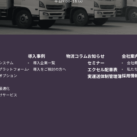
平日9:00~18:00
導入事例
物流コラム
お知らせ
会社案
セミナー
システム
導入企業一覧
会社
DXプラットフォーム
導入をご検討の方へ
エクセル配車表
私た
採用情
オプション
実運送体制管理簿
最適化
けサービス