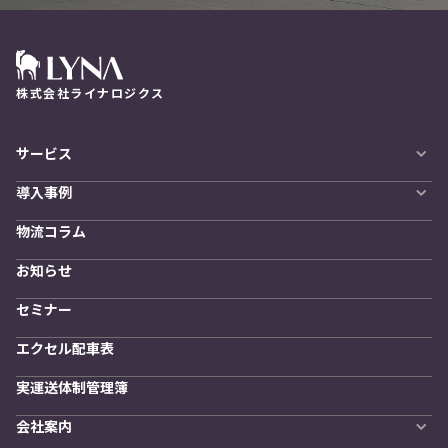
株式会社ライナロジクス
サービス
自動配車システム
導入事例
LYNA DXプラットフォーム
導入企業一覧
発着管理オプション
物流コラム
導入をご検討の方へ
訪問計画
物流拠点最適化
お知らせ
開発者向けサービス
セミナー
エクセル配車表
実運送体制管理簿
会社案内