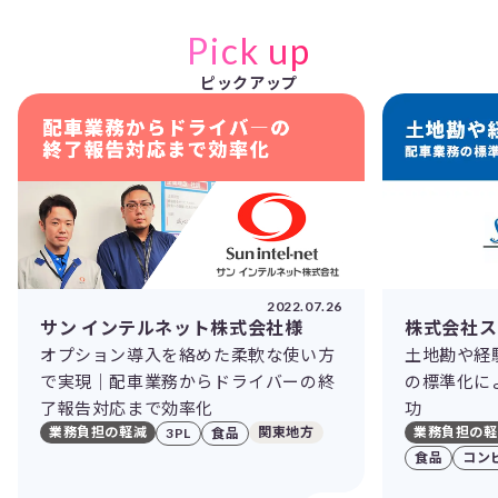
Pick up
ピックアップ
2022.07.26
サン インテルネット株式会社様
株式会社ス
オプション導入を絡めた柔軟な使い方
土地勘や経
で実現｜配車業務からドライバーの終
の標準化に
了報告対応まで効率化
功
業務負担の軽減
関東地方
業務負担の軽
3PL
食品
食品
コン