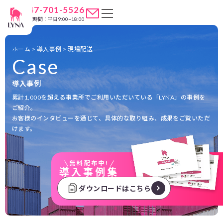
047-701-5526
営業時間：平日9:00~18:00
ホーム
>
導入事例
>
現場配送
Case
導入事例
累計1,000を超える事業所でご利用いただいている「LYNA」の事例を
ご紹介。
お客様のインタビューを通じて、具体的な取り組み、成果をご覧いただ
けます。
無料配布中!
導入事例集
ダウンロードはこちら