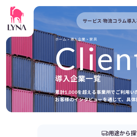
サービス
物流コラム
導入
サービストップ
導入事例
自動配車システム
導入企業
ホーム
>
導入企業
>
家具
Clien
DXプラットフォーム
発着管理オプション
訪問計画
導入企業一覧
物流拠点最適化
開発者向けサービス
累計1,000を超える事業所でご利用
お客様のインタビューを通じて、具体
用途から探