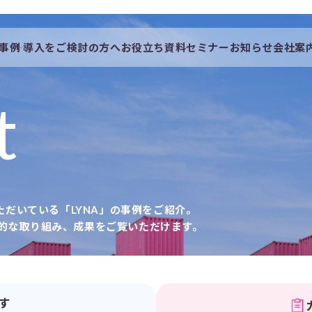
事例
導入をご検討の方へ
お役立ち資料
セミナー
お知らせ
会社案
会社概要
一覧
私たちの想い
t
採用情報
いただいている「LYNA」の事例をご紹介。
的な取り組み、成果をご覧いただけます。
す