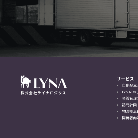
サービス
自動配車
LYNA 
株式会社ライナロジクス
発着管理
訪問計画
物流拠点
開発者向