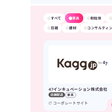
すべて
家具
粉粒体
日雑
建材
コンサルティ
47インキュベーション株式会社
店舗配送
家具
コーポレートサイト