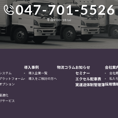
047-701-5526
平日9:00~18:00
導入事例
物流コラム
お知らせ
会社案
セミナー
システム
導入企業一覧
会社
DXプラットフォーム
導入をご検討の方へ
エクセル配車表
私た
採用情
オプション
実運送体制管理簿
最適化
けサービス