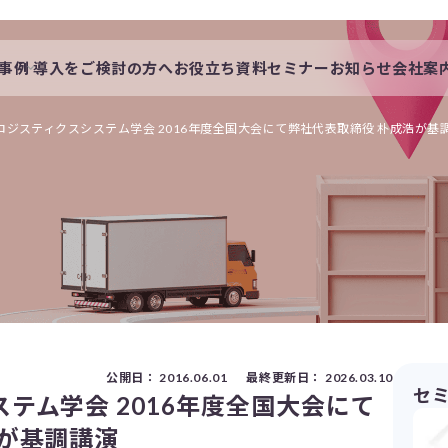
事例
導入をご検討の方へ
お役立ち資料
セミナー
お知らせ
会社案
会社概要
一覧
私たちの想い
ロジスティクスシステム学会 2016年度全国大会にて弊社代表取締役 朴成浩が基
s
採用情報
公開日：
2016.06.01
最終更新日：
2026.03.10
セ
テム学会 2016年度全国大会にて
浩が基調講演