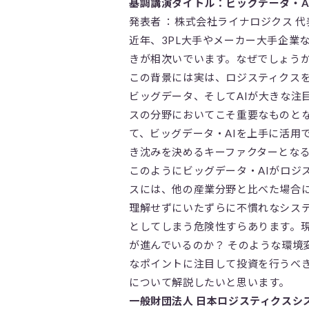
基調講演タイトル：ビッグデータ・A
発表者 ：株式会社ライナロジクス 代
近年、3PL大手やメーカー大手企業
きが相次いでいます。なぜでしょう
この背景には実は、ロジスティクス
ビッグデータ、そしてAIが大きな注
スの分野においてこそ重要なものとな
て、ビッグデータ・AIを上手に活用
き沈みを決めるキーファクターとな
このようにビッグデータ・AIがロジ
スには、他の産業分野と比べた場合
理解せずにいたずらに不慣れなシス
としてしまう危険性すらあります。
が進んでいるのか？ そのような環境
なポイントに注目して投資を行うべき
について解説したいと思います。
一般財団法人 日本ロジスティクスシ