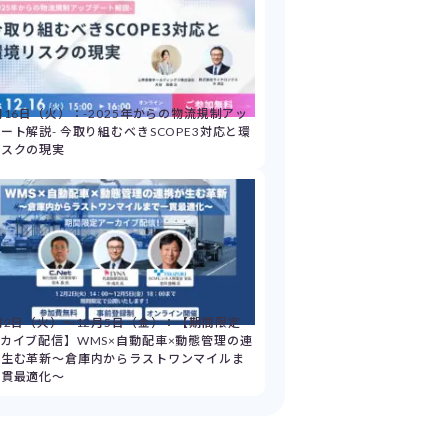
月16日（火）：-2025年からの物流規制アッ
ート解説- 今取り組むべきSCOPE3対応と環
リスクの現実
月2日（火）～12月5日（金）：【期間限定
カイブ配信】WMS×自動配車×動態管理の連
が生む革新～倉庫内からラストワンマイルま
一貫最適化～