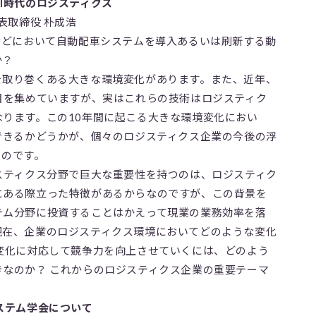
I時代のロジスティクス
表取締役 朴成浩
などにおいて自動配車システムを導入あるいは刷新する動
か？
を取り巻くある大きな環境変化があります。また、近年、
目を集めていますが、実はこれらの技術はロジスティク
ります。この10年間に起こる大きな環境変化におい
できるかどうかが、個々のロジスティクス企業の今後の浮
るのです。
スティクス分野で巨大な重要性を持つのは、ロジスティク
にある際立った特徴があるからなのですが、この背景を
テム分野に投資することはかえって現業の業務効率を落
現在、企業のロジスティクス環境においてどのような変化
変化に対応して競争力を向上させていくには、どのよう
なのか？ これからのロジスティクス企業の重要テーマ
ステム学会について