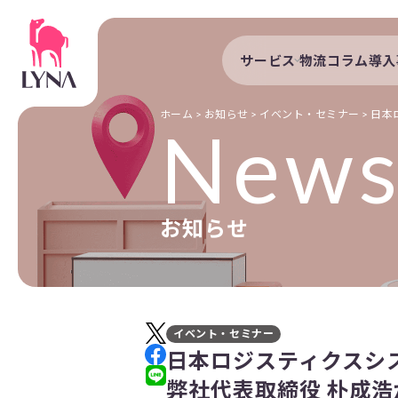
サービス
物流コラム
導入
サービストップ
導入事例
自動配車システム
導入企業
ホーム
>
お知らせ
>
イベント・セミナー
>
日本
New
DXプラットフォーム
発着管理オプション
訪問計画
お知らせ
物流拠点最適化
開発者向けサービス
イベント・セミナー
日本ロジスティクスシス
弊社代表取締役 朴成