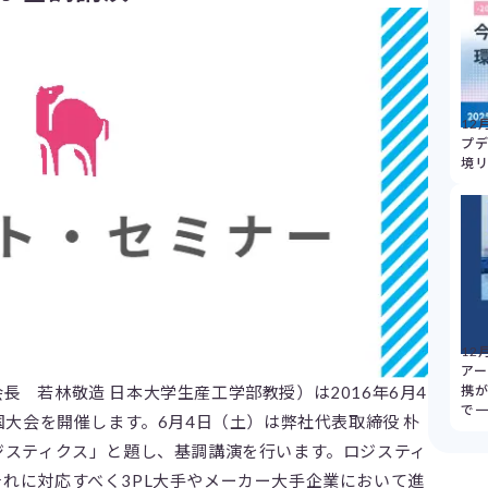
12
プデ
境
12
アー
長 若林敬造 日本大学生産工学部教授）は2016年6月4
携
で
国大会を開催します。6月4日（土）は弊社代表取締役 朴
ジスティクス」と題し、基調講演を行います。ロジスティ
れに対応すべく3PL大手やメーカー大手企業において進