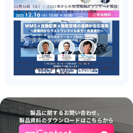
12月16日（火）：-2025年からの物流規制アップデート解説-
今取り組むべきSCOPE3対応と環境リスクの現実
12月2日（火）～12月5日（金）：【期間限定アーカイブ配
信】WMS×自動配車×動態管理の連携が生む革新～倉庫内から
ラストワンマイルまで一貫最適化～
製品に関するお問い合わせ、
製品資料のダウンロードはこちらから