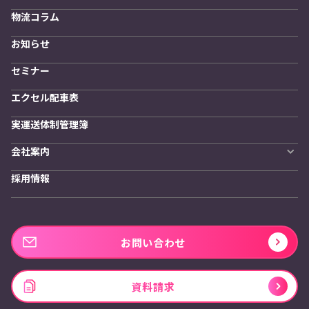
導入企業一覧
発着管理オプション
物流コラム
導入をご検討の方へ
訪問計画
物流拠点最適化
お知らせ
開発者向けサービス
セミナー
エクセル配車表
実運送体制管理簿
会社案内
会社概要
採用情報
私たちの想い
お問い合わせ
資料請求