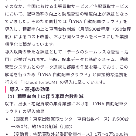
そのなか、全国における出張買取サービス／宅配買取サービス
において、配車効率の向上と動態管理の精度向上が課題となっ
ていました。そのため同社では「LYNA 自動配車クラウド」を
導入し、積載率向上と車両台数削減（月間500台程度→350台程
度）によるコスト改善、および同システムをベースにした業務
標準化に繋がっています。
導入以降の新たな課題として「データのシームレスな管理・活
用」が挙げられます。当時、配車データと基幹システム、動態
管理システムとのデータ連携に都度の作業を要しており、この
解消を行うため「LYNA 自動配車クラウド」と直接的な連携を
行える「TCloud for SCM」の導入に至っています。
導入・連携の効果
（1）積載率向上に伴う車両台数削減
以下、出張・宅配買取の集荷業務における「LYNA 自動配車ク
ラウド」の導入効果
【固定費：東京出張買取センター車両台数ベース】約500台
→350台。約150台削減（月間）
【変動費：宅配買取外部委託物量ベース】1万～1万5000箱