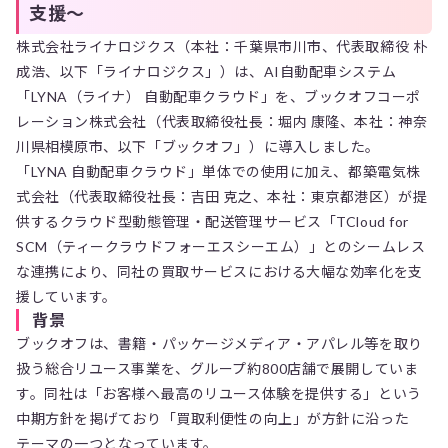
支援～
株式会社ライナロジクス（本社：千葉県市川市、代表取締役 朴
成浩、以下「ライナロジクス」）は、AI自動配車システム
「LYNA（ライナ） 自動配車クラウド」を、ブックオフコーポ
レーション株式会社（代表取締役社長：堀内 康隆、本社：神奈
川県相模原市、以下「ブックオフ」）に導入しました。
「LYNA 自動配車クラウド」単体での使用に加え、都築電気株
式会社（代表取締役社長：吉田 克之、本社：東京都港区）が提
供するクラウド型動態管理・配送管理サービス「TCloud for
SCM（ティークラウドフォーエスシーエム）」とのシームレス
な連携により、同社の買取サービスにおける大幅な効率化を支
援しています。
背景
ブックオフは、書籍・パッケージメディア・アパレル等を取り
扱う総合リユース事業を、グループ約800店舗で展開していま
す。同社は「お客様へ最高のリユース体験を提供する」という
中期方針を掲げており「買取利便性の向上」が方針に沿った
テーマの一つとなっています。