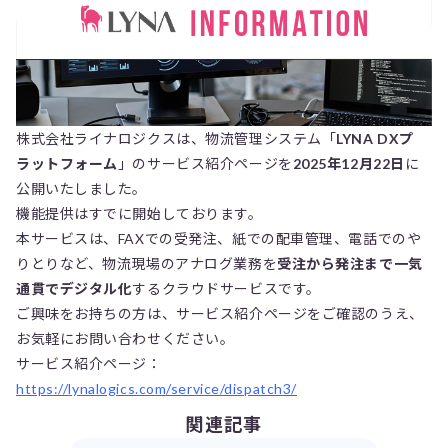
株式会社ライナロジクスは、物流管理システム「
LYNA DXプ
ラットフォーム
」のサービス紹介ページを
2025年12月22日
に
公開いたしました。
機能提供はすでに開始しております。
本サービスは、FAXでの受発注、紙での配車管理、電話でのや
りとりなど、物流現場のアナログ業務を
受注から発注まで一気
通貫でデジタル化
するクラウドサービスです。
ご興味をお持ちの方は、サービス紹介ページをご確認のうえ、
お気軽にお問い合わせください。
サービス紹介ページ：
https://lynalogics.com/service/dispatch3/
関連記事