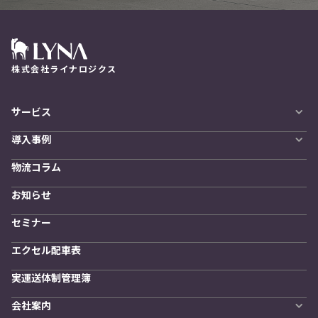
株式会社ライナロジクス
サービス
自動配車システム
導入事例
LYNA DXプラットフォーム
導入企業一覧
発着管理オプション
物流コラム
導入をご検討の方へ
訪問計画
物流拠点最適化
お知らせ
開発者向けサービス
セミナー
エクセル配車表
実運送体制管理簿
会社案内