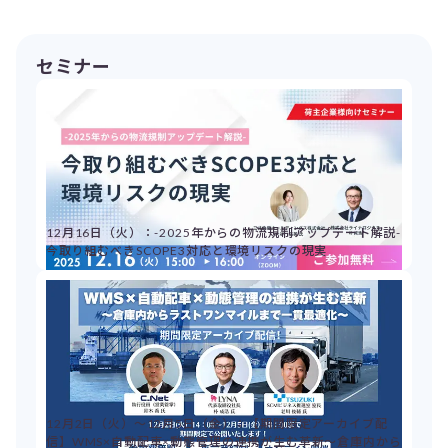
セミナー
12月16日（火）：-2025年からの物流規制アップデート解説-
今取り組むべきSCOPE3対応と環境リスクの現実
12月2日（火）～12月5日（金）：【期間限定アーカイブ配
信】WMS×自動配車×動態管理の連携が生む革新～倉庫内から