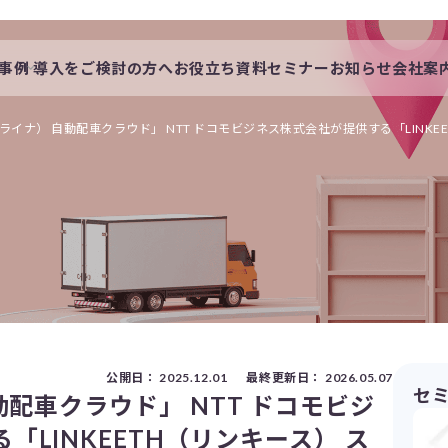
事例
導入をご検討の方へ
お役立ち資料
セミナー
お知らせ
会社案
会社概要
一覧
私たちの想い
（ライナ） 自動配車クラウド」 NTT ドコモビジネス株式会社が提供する「LINK
s
採用情報
公開日：
2025.12.01
最終更新日：
2026.05.07
セ
動配車クラウド」 NTT ドコモビジ
「LINKEETH（リンキース） ス