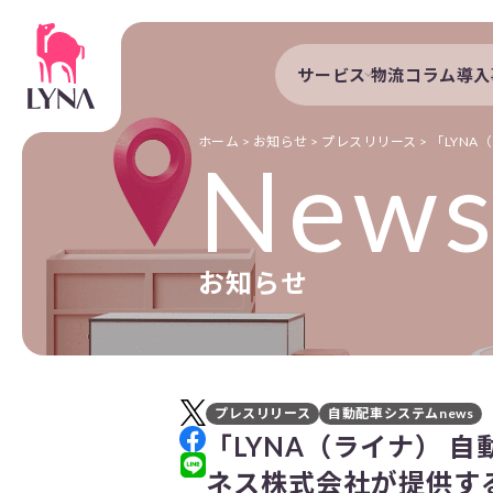
サービス
物流コラム
導入
サービストップ
導入事例
自動配車システム
導入企業
ホーム
>
お知らせ
>
プレスリリース
>
「LYNA
New
DXプラットフォーム
発着管理オプション
訪問計画
お知らせ
物流拠点最適化
開発者向けサービス
プレスリリース
自動配車システムnews
「LYNA（ライナ） 自
ネス株式会社が提供する