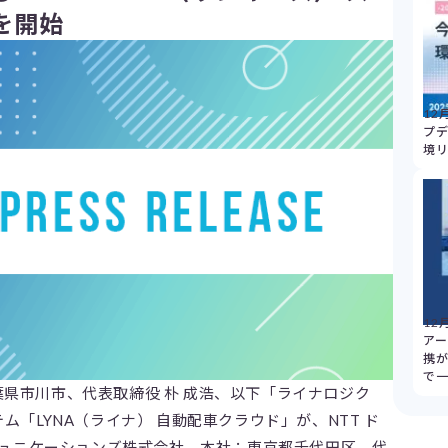
を開始
12
プデ
境
12
アー
携
で
県市川市、代表取締役 朴 成浩、以下「ライナロジク
ム「LYNA（ライナ） 自動配車クラウド」が、NTT ド
コミュニケーションズ株式会社、本社：東京都千代田区、代