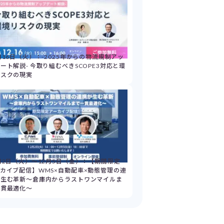
月16日（火）：-2025年からの物流規制アッ
ート解説- 今取り組むべきSCOPE3対応と環
リスクの現実
月2日（火）～12月5日（金）：【期間限定
カイブ配信】WMS×自動配車×動態管理の連
が生む革新～倉庫内からラストワンマイルま
一貫最適化～