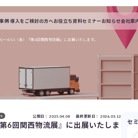
事例
導入をご検討の方へ
お役立ち資料
セミナー
お知らせ
会社案
会社概要
一覧
私たちの想い
9(水)～4/11（金）『第6回関西物流展』に出展いたします。
s
採用情報
s
公開日：
2025.04.08
最終更新日：
2026.03.12
セ
金）『第6回関西物流展』に出展いたしま