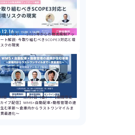
月16日（火）：-2025年からの物流規制アッ
ート解説- 今取り組むべきSCOPE3対応と環
リスクの現実
月2日（火）～12月5日（金）：【期間限定
カイブ配信】WMS×自動配車×動態管理の連
が生む革新～倉庫内からラストワンマイルま
一貫最適化～