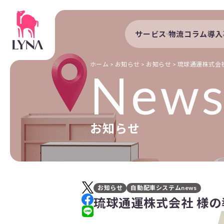
サービス
物流コラム
導入
サービストップ
導入事例
自動配車システム
導入企業
ホーム
>
お知らせ
>
お知らせ
>
琉球通運株式会
New
DXプラットフォーム
発着管理オプション
訪問計画
お知らせ
物流拠点最適化
開発者向けサービス
お知らせ
自動配車システムnews
琉球通運株式会社 様