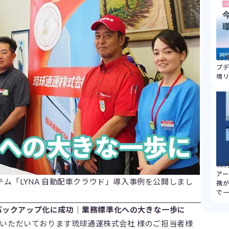
12
プデ
境
12
アー
テム「LYNA 自動配車クラウド」導入事例を公開しまし
携
で
バックアップ化に成功｜業務標準化への大きな一歩に
導入いただいております琉球通運株式会社 様のご担当者様