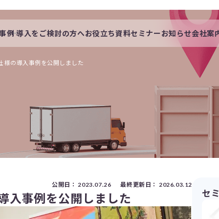
事例
導入をご検討の方へ
お役立ち資料
セミナー
お知らせ
会社案
会社概要
一覧
私たちの想い
社 様の導入事例を公開しました
s
採用情報
公開日：
2023.07.26
最終更新日：
2026.03.12
セ
の導入事例を公開しました