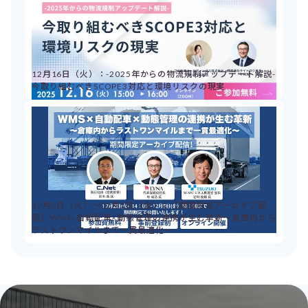
12月16日（火）：-2025年からの物流規制アップデート解説-
今取り組むべきSCOPE3対応と環境リスクの現実
12月2日（火）～12月5日（金）：【期間限定アーカイブ配
信】WMS×自動配車×動態管理の連携が生む革新～倉庫内から
ラストワンマイルまで一貫最適化～