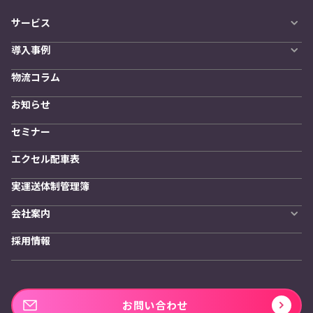
サービス
自動配車システム
導入事例
LYNA DXプラットフォーム
導入企業一覧
発着管理オプション
物流コラム
導入をご検討の方へ
訪問計画
物流拠点最適化
お知らせ
開発者向けサービス
セミナー
エクセル配車表
実運送体制管理簿
会社案内
会社概要
採用情報
私たちの想い
お問い合わせ