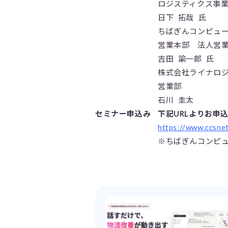
ロジスティクス事
日下 拓哉 氏
ちばぎんコンピュ
営業本部 法人営
吉田 諭一郎 氏
株式会社ライナロ
営業部
石川 圭太
セミナー申込み
下記URLよりお申
https://www.ccsne
※ちばぎんコンピ