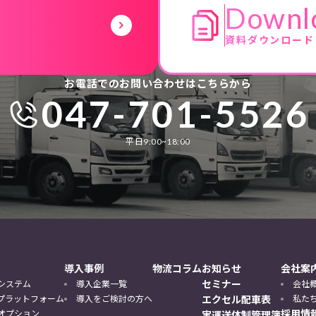
Downl
資料ダウンロード
お電話でのお問い合わせはこちらから
047-701-5526
平日9:00~18:00
導入事例
物流コラム
お知らせ
会社案
セミナー
システム
導入企業一覧
会社
DXプラットフォーム
導入をご検討の方へ
エクセル配車表
私た
採用情
オプション
実運送体制管理簿