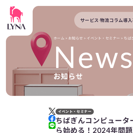
サービス
物流コラム
導入
サービストップ
導入事例
自動配車システム
導入企業
ホーム
>
お知らせ
>
イベント・セミナー
>
ちば
New
DXプラットフォーム
発着管理オプション
訪問計画
お知らせ
物流拠点最適化
開発者向けサービス
イベント・セミナー
ちばぎんコンピュータ
ら始める！2024年問