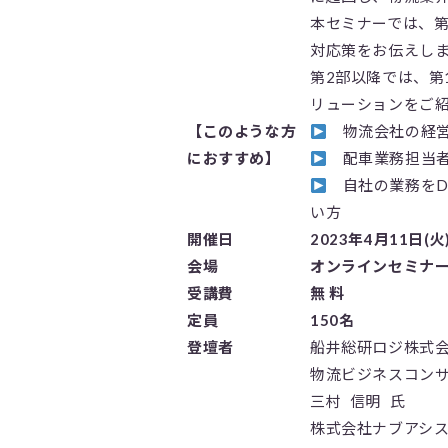
本セミナーでは、第
対応策をお伝えし
第2部以降では、第
リューションをご
【このような方
物流会社の経営
におすすめ】
配車業務担当者
自社の業務をD
い方
開催日
2023年4月11日(火
会場
オンラインセミナー(
受講費
無 料
定員
150名
登壇者
船井総研ロジ株式
物流ビジネスコン
三村 信明 氏
株式会社ナブアシ