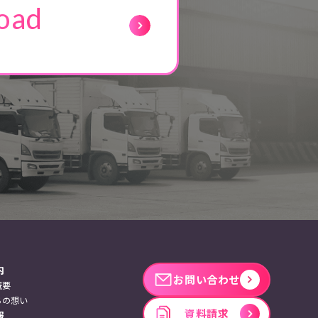
oad
内
お問い合わせ
概要
ちの想い
資料請求
報