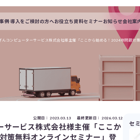
事例
導入をご検討の方へ
お役立ち資料
セミナー
お知らせ
会社案
会社概要
一覧
私たちの想い
ぎんコンピューターサービス株式会社様主催「ここから始める！2024年問題対
s
採用情報
公開日：
2023.03.13
最終更新日：
2026.03.12
セ
ーサービス株式会社様主催「ここか
題対策無料オンラインセミナー」登