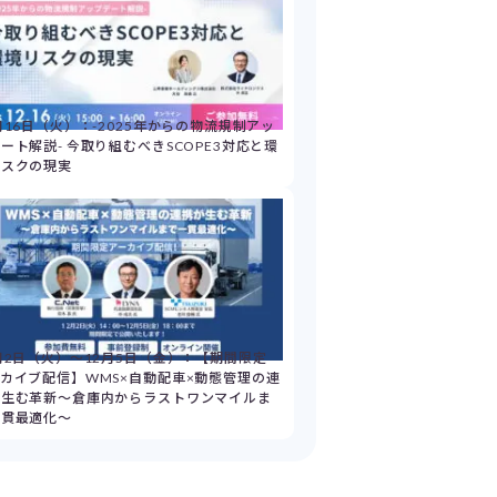
月16日（火）：-2025年からの物流規制アッ
ート解説- 今取り組むべきSCOPE3対応と環
リスクの現実
月2日（火）～12月5日（金）：【期間限定
カイブ配信】WMS×自動配車×動態管理の連
が生む革新～倉庫内からラストワンマイルま
一貫最適化～