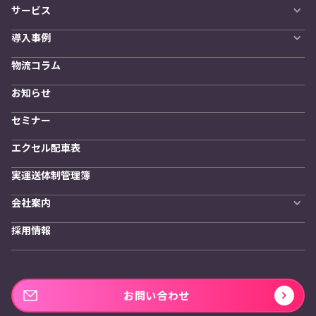
サービス
自動配車システム
導入事例
LYNA DXプラットフォーム
導入企業一覧
発着管理オプション
物流コラム
導入をご検討の方へ
訪問計画
物流拠点最適化
お知らせ
開発者向けサービス
セミナー
エクセル配車表
実運送体制管理簿
会社案内
会社概要
採用情報
私たちの想い
お問い合わせ