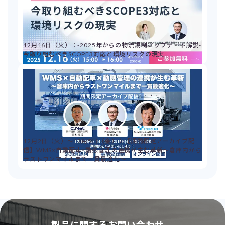
12月16日（火）：-2025年からの物流規制アップデート解説-
今取り組むべきSCOPE3対応と環境リスクの現実
12月2日（火）～12月5日（金）：【期間限定アーカイブ配
信】WMS×自動配車×動態管理の連携が生む革新～倉庫内から
ラストワンマイルまで一貫最適化～
製品に関するお問い合わせ、