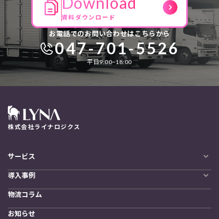
Download
資料ダウンロード
お電話でのお問い合わせはこちらから
047-701-5526
平日9:00~18:00
株式会社ライナロジクス
サービス
自動配車システム
導入事例
LYNA DXプラットフォーム
導入企業一覧
発着管理オプション
物流コラム
導入をご検討の方へ
訪問計画
物流拠点最適化
お知らせ
開発者向けサービス