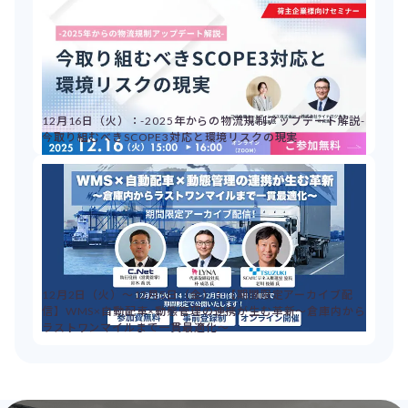
12月16日（火）：-2025年からの物流規制アップデート解説-
今取り組むべきSCOPE3対応と環境リスクの現実
12月2日（火）～12月5日（金）：【期間限定アーカイブ配
信】WMS×自動配車×動態管理の連携が生む革新～倉庫内から
ラストワンマイルまで一貫最適化～