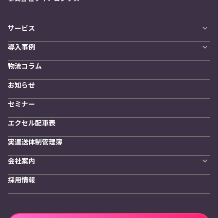
サービス
自動配車システム
導入事例
LYNA DXプラットフォーム
導入企業一覧
発着管理オプション
物流コラム
導入をご検討の方へ
訪問計画
物流拠点最適化
お知らせ
開発者向けサービス
セミナー
エクセル配車表
実運送体制管理簿
会社案内
会社概要
採用情報
私たちの想い