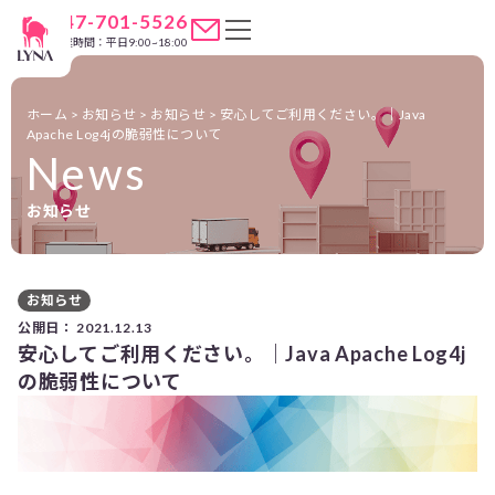
047-701-5526
営業時間：平日9:00~18:00
ホーム
>
お知らせ
>
お知らせ
>
安心してご利用ください。｜Java
Apache Log4jの脆弱性について
News
お知らせ
お知らせ
公開日：
2021.12.13
安心してご利用ください。｜Java Apache Log4j
の脆弱性について