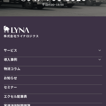
平日9:00~18:00
株式会社ライナロジクス
サービス
自動配車システム
導入事例
LYNA DXプラットフォーム
導入企業一覧
発着管理オプション
物流コラム
導入をご検討の方へ
訪問計画
物流拠点最適化
お知らせ
開発者向けサービス
セミナー
エクセル配車表
実運送体制管理簿