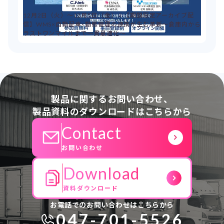
12月2日（火）～12月5日（金）：【期間限定アーカイブ配
信】WMS×自動配車×動態管理の連携が生む革新～倉庫内から
ラストワンマイルまで一貫最適化～
製品に関するお問い合わせ、
製品資料のダウンロードはこちらから
Contact
お問い合わせ
Download
資料ダウンロード
お電話でのお問い合わせはこちらから
047-701-5526