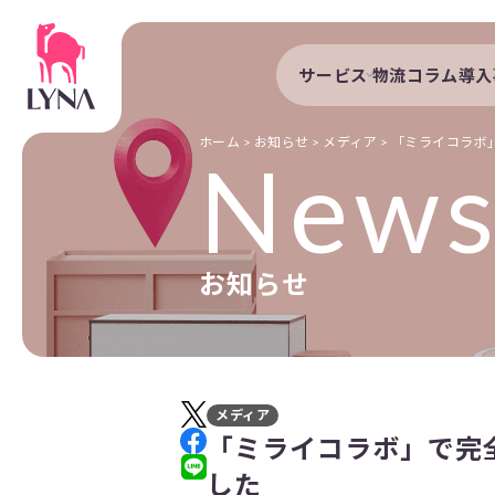
サービス
物流コラム
導入
サービストップ
導入事例
自動配車システム
導入企業
ホーム
>
お知らせ
>
メディア
>
「ミライコラボ
New
DXプラットフォーム
発着管理オプション
訪問計画
お知らせ
物流拠点最適化
開発者向けサービス
メディア
「ミライコラボ」で完
した