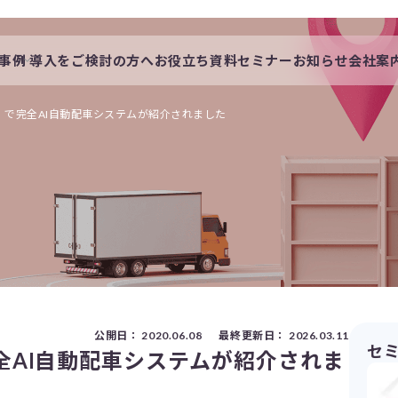
事例
導入をご検討の方へ
お役立ち資料
セミナー
お知らせ
会社案
会社概要
一覧
私たちの想い
」で完全AI自動配車システムが紹介されました
s
採用情報
公開日：
2020.06.08
最終更新日：
2026.03.11
セ
全AI自動配車システムが紹介されま