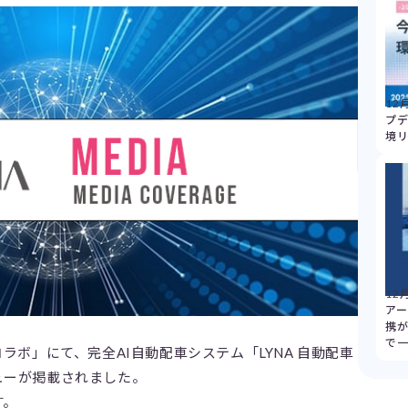
12
プデ
境
12
アー
携
で
ラボ」にて、完全AI自動配車システム「LYNA 自動配車
ューが掲載されました。
す。