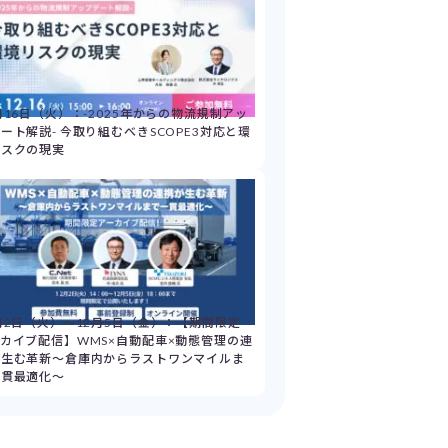
月16日（火）：-2025年からの物流規制アッ
ート解説- 今取り組むべきSCOPE3対応と環
リスクの現実
月2日（火）～12月5日（金）：【期間限定
カイブ配信】WMS×自動配車×動態管理の連
が生む革新～倉庫内からラストワンマイルま
一貫最適化～