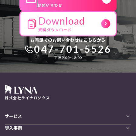
お問い合わせ
Download
資料ダウンロード
お電話でのお問い合わせはこちらから
047-701-5526
平日9:00~18:00
株式会社ライナロジクス
サービス
自動配車システム
導入事例
LYNA DXプラットフォーム
導入企業一覧
発着管理オプション