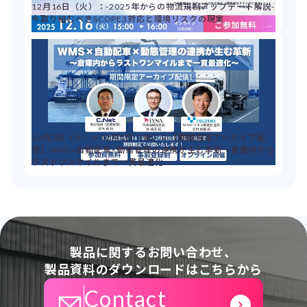
12月16日（火）：-2025年からの物流規制アップデート解説-
今取り組むべきSCOPE3対応と環境リスクの現実
12月2日（火）～12月5日（金）：【期間限定アーカイブ配
信】WMS×自動配車×動態管理の連携が生む革新～倉庫内から
ラストワンマイルまで一貫最適化～
製品に関するお問い合わせ、
製品資料のダウンロードはこちらから
Contact